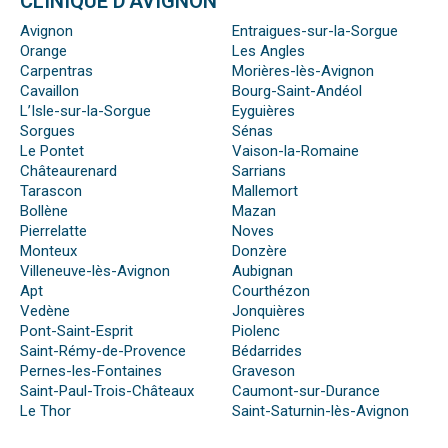
CLINIQUE D’AVIGNON
Avignon
Entraigues-sur-la-Sorgue
Orange
Les Angles
Carpentras
Morières-lès-Avignon
Cavaillon
Bourg-Saint-Andéol
L’Isle-sur-la-Sorgue
Eyguières
Sorgues
Sénas
Le Pontet
Vaison-la-Romaine
Châteaurenard
Sarrians
Tarascon
Mallemort
Bollène
Mazan
Pierrelatte
Noves
Monteux
Donzère
Villeneuve-lès-Avignon
Aubignan
Apt
Courthézon
Vedène
Jonquières
Pont-Saint-Esprit
Piolenc
Saint-Rémy-de-Provence
Bédarrides
Pernes-les-Fontaines
Graveson
Saint-Paul-Trois-Châteaux
Caumont-sur-Durance
Le Thor
Saint-Saturnin-lès-Avignon