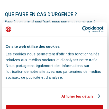
QUE FAIRE EN CAS D’URGENCE ?
Face à son animal souffrant, nous sommes nombreux à
perdre nos moyens. En effet, s’il n’est pas possible de se
préparer totalement à ce type d’événement, certains gestes
peuvent être salvateurs.
Ainsi, le premier réflexe à avoir dans une telle situation est de
contacter le vétérinaire de garde ou la clinique d’urgence
Ce site web utilise des cookies
vétérinaire la plus proche de votre domicile. Il est important
Les cookies nous permettent d'offrir des fonctionnalités
également de ne pas paniquer et de vous assurer de la
relatives aux médias sociaux et d'analyser notre trafic.
sécurité de votre animal pour ne pas empirer la situation.
Pour pouvoir détecter un mal-être chez son animal et décrire
Nous partageons également des informations sur
la situation à un professionnel, il faut faire attention aux
l'utilisation de notre site avec nos partenaires de médias
signaux. Tout comportement anormal ou abattement doit
sociaux, de publicité et d'analyse.
vous alerter.
Les difficultés respiratoires, pertes de conscience, les
vomissements, constipations ou diarrhées, une blessure, une
perte d’appétit soudaine sont autant de signes visibles que
Afficher les détails
votre chat, chien ou autre nouvel animal de compagnie ne va
pas bien.