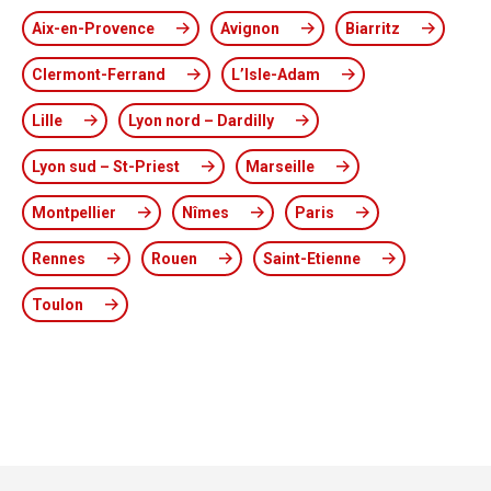
Aix-en-Provence
Avignon
Biarritz
Clermont-Ferrand
L’Isle-Adam
Lille
Lyon nord – Dardilly
Lyon sud – St-Priest
Marseille
Montpellier
Nîmes
Paris
Rennes
Rouen
Saint-Etienne
Toulon