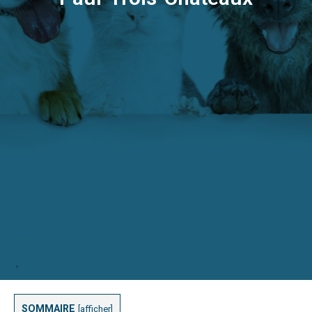
SOMMAIRE
[
afficher
]