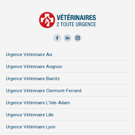
Facebook
LinkedIn
Instagram
page
page
page
Urgence Vétérinaire Aix
opens
opens
opens
in
in
in
Urgence Vétérinaire Avignon
new
new
new
Urgence Vétérinaire Biarritz
window
window
window
Urgence Vétérinaire Clermont-Ferrand
Urgence Vétérinaire L’Isle-Adam
Urgence Vétérinaire Lille
Urgence Vétérinaire Lyon