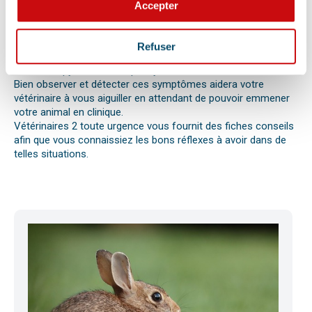
Différentes causes peuvent être à l’origine d’une urgence pour
Accepter
votre compagnon. Il peut s’agir en effet d’un épillet, d’une
réaction allergique avec œdème de Quincke, d’une intoxication
ou envenimation, d’un syndrome dilatation torsion de
Refuser
l’estomac chez le chien, d’une mise bas, d’une infection
utérine ou pyomètre, une paralysie, etc.
Bien observer et détecter ces symptômes aidera votre
vétérinaire à vous aiguiller en attendant de pouvoir emmener
votre animal en clinique.
Vétérinaires 2 toute urgence vous fournit des fiches conseils
afin que vous connaissiez les bons réflexes à avoir dans de
telles situations.