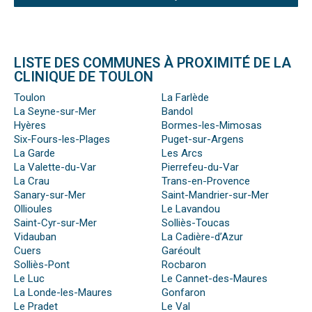
LISTE DES COMMUNES À PROXIMITÉ DE LA
CLINIQUE DE TOULON
Toulon
La Farlède
La Seyne-sur-Mer
Bandol
Hyères
Bormes-les-Mimosas
Six-Fours-les-Plages
Puget-sur-Argens
La Garde
Les Arcs
La Valette-du-Var
Pierrefeu-du-Var
La Crau
Trans-en-Provence
Sanary-sur-Mer
Saint-Mandrier-sur-Mer
Ollioules
Le Lavandou
Saint-Cyr-sur-Mer
Solliès-Toucas
Vidauban
La Cadière-d’Azur
Cuers
Garéoult
Solliès-Pont
Rocbaron
Le Luc
Le Cannet-des-Maures
La Londe-les-Maures
Gonfaron
Le Pradet
Le Val