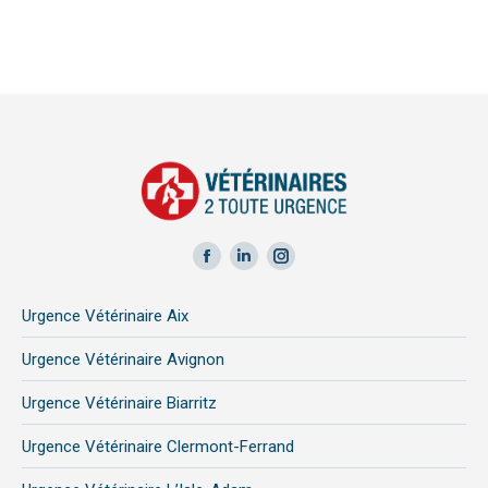
Facebook
LinkedIn
Instagram
page
page
page
Urgence Vétérinaire Aix
opens
opens
opens
in
in
in
Urgence Vétérinaire Avignon
new
new
new
Urgence Vétérinaire Biarritz
window
window
window
Urgence Vétérinaire Clermont-Ferrand