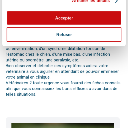
Afficher les détails
Les difficultés respiratoires, pertes de conscience, les
vomissements, constipations ou diarrhées, une blessure, une
perte d’appétit soudaine sont autant de signes visibles que
Accepter
votre chat, chien ou autre nouvel animal de compagnie ne va
pas bien.
Différentes causes peuvent être à l’origine d’une urgence pour
Refuser
votre compagnon. Il peut s’agir en effet d’un épillet, d’une
réaction allergique avec œdème de Quincke, d’une intoxication
ou envenimation, d’un syndrome dilatation torsion de
l’estomac chez le chien, d’une mise bas, d’une infection
utérine ou pyomètre, une paralysie, etc.
Bien observer et détecter ces symptômes aidera votre
vétérinaire à vous aiguiller en attendant de pouvoir emmener
votre animal en clinique.
Vétérinaires 2 toute urgence vous fournit des fiches conseils
afin que vous connaissiez les bons réflexes à avoir dans de
telles situations.