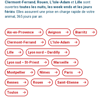
Clermont-Ferrand
,
Rouen
,
L’Isle-Adam
et
Lille
sont
ouvertes
toutes les nuits, les week-ends et les jours
fériés
. Elles assurent une prise en charge rapide de votre
animal, 365 jours par an.
Aix-en-Provence
Avignon
Biarritz
Clermont-Ferrand
L’Isle-Adam
Lille
Lyon nord – Dardilly
Lyon sud – St-Priest
Marseille
Montpellier
Nîmes
Paris
Rennes
Rouen
Saint-Etienne
Toulon