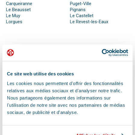
Carqueiranne
Puget-Ville
Le Beausset
Pignans
Le Muy
Le Castellet
Lorgues
Le Revest-les-Eaux
QUE FAIRE EN CAS D’URGENCE ?
Face à son animal souffrant, nous sommes nombreux à
perdre nos moyens. En effet, s’il n’est pas possible de se
préparer totalement à ce type d’événement, certains gestes
Ce site web utilise des cookies
peuvent être salvateurs.
Les cookies nous permettent d'offrir des fonctionnalités
Ainsi, le premier réflexe à avoir dans une telle situation est de
contacter le vétérinaire de garde ou la clinique d’urgence
relatives aux médias sociaux et d'analyser notre trafic.
vétérinaire la plus proche de votre domicile. Il est important
Nous partageons également des informations sur
également de ne pas paniquer et de vous assurer de la
l'utilisation de notre site avec nos partenaires de médias
sécurité de votre animal pour ne pas empirer la situation.
sociaux, de publicité et d'analyse.
Pour pouvoir détecter un mal-être chez son animal et décrire
la situation à un professionnel, il faut faire attention aux
signaux. Tout comportement anormal ou abattement doit
vous alerter.