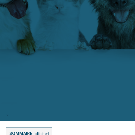
SOMMAIRE
[
afficher
]