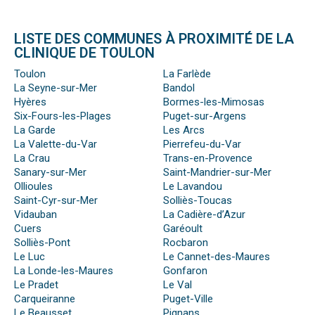
LISTE DES COMMUNES À PROXIMITÉ DE LA
CLINIQUE DE TOULON
Toulon
La Farlède
La Seyne-sur-Mer
Bandol
Hyères
Bormes-les-Mimosas
Six-Fours-les-Plages
Puget-sur-Argens
La Garde
Les Arcs
La Valette-du-Var
Pierrefeu-du-Var
La Crau
Trans-en-Provence
Sanary-sur-Mer
Saint-Mandrier-sur-Mer
Ollioules
Le Lavandou
Saint-Cyr-sur-Mer
Solliès-Toucas
Vidauban
La Cadière-d’Azur
Cuers
Garéoult
Solliès-Pont
Rocbaron
Le Luc
Le Cannet-des-Maures
La Londe-les-Maures
Gonfaron
Le Pradet
Le Val
Carqueiranne
Puget-Ville
Le Beausset
Pignans