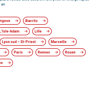
 an.
vignon
Biarritz
L’Isle-Adam
Lille
Lyon sud – St-Priest
Marseille
Paris
Rennes
Rouen
on