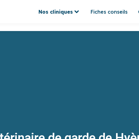
Nos cliniques
Fiches conseils
Nos cliniques
Fiches conseils
térinaire de garde de Hyè