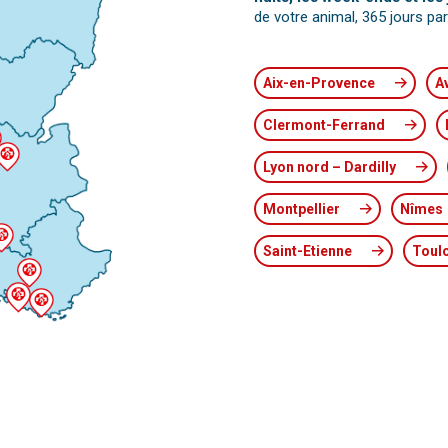
de votre animal, 365 jours par
Aix-en-Provence
A
Clermont-Ferrand
Lyon nord – Dardilly
Montpellier
Nîmes
Saint-Etienne
Toul