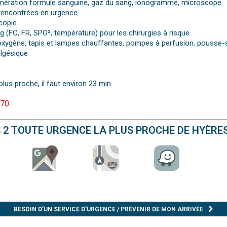
numération formule sanguine, gaz du sang, ionogramme, microscope
 rencontrées en urgence
copie
 (FC, FR, SPO², température) pour les chirurgies à risque
à oxygène, tapis et lampes chauffantes, pompes à perfusion, pousse-
algésique
plus proche, il faut environ 23 min
 70
S 2 TOUTE URGENCE LA PLUS PROCHE DE HYÈRE
BESOIN D’UN SERVICE D’URGENCE / PRÉVENIR DE MON ARRIVÉE