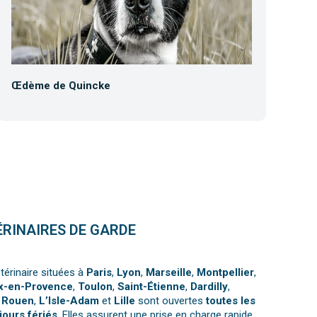
Œdème de Quincke
Co
ÉRINAIRES DE GARDE
térinaire situées à
Paris
,
Lyon
,
Marseille
,
Montpellier
,
x-en-Provence
,
Toulon
,
Saint-Étienne
,
Dardilly
,
,
Rouen
,
L’Isle-Adam
et
Lille
sont ouvertes
toutes les
jours fériés
. Elles assurent une prise en charge rapide