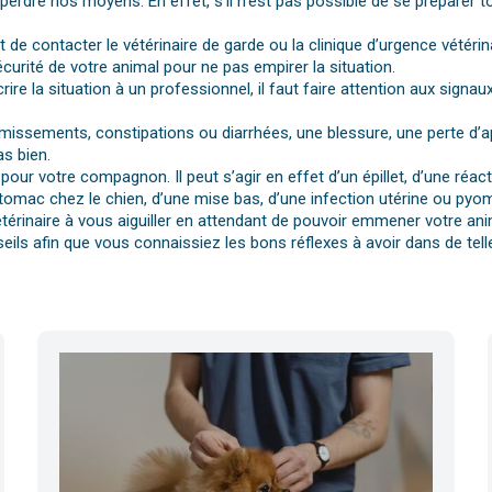
dre nos moyens. En effet, s’il n’est pas possible de se préparer t
st de contacter le vétérinaire de garde ou la clinique d’urgence vétérin
urité de votre animal pour ne pas empirer la situation.
rire la situation à un professionnel, il faut faire attention aux si
vomissements, constipations ou diarrhées, une blessure, une perte d’a
s bien.
pour votre compagnon. Il peut s’agir en effet d’un épillet, d’une réa
tomac chez le chien, d’une mise bas, d’une infection utérine ou pyomè
érinaire à vous aiguiller en attendant de pouvoir emmener votre anim
eils afin que vous connaissiez les bons réflexes à avoir dans de telle