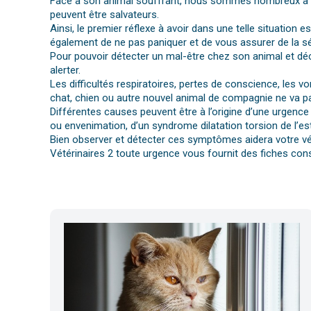
Face à son animal souffrant, nous sommes nombreux à per
peuvent être salvateurs.
Ainsi, le premier réflexe à avoir dans une telle situation e
également de ne pas paniquer et de vous assurer de la séc
Pour pouvoir détecter un mal-être chez son animal et déc
alerter.
Les difficultés respiratoires, pertes de conscience, les 
chat, chien ou autre nouvel animal de compagnie ne va pa
Différentes causes peuvent être à l’origine d’une urgence 
ou envenimation, d’un syndrome dilatation torsion de l’es
Bien observer et détecter ces symptômes aidera votre vét
Vétérinaires 2 toute urgence vous fournit des fiches cons