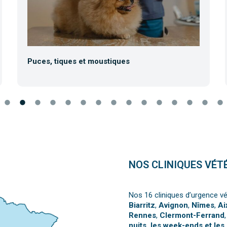
Puces, tiques et moustiques
NOS CLINIQUES VÉT
Nos 16 cliniques d’urgence vé
Biarritz
,
Avignon
,
Nîmes
,
Ai
Rennes
,
Clermont-Ferrand
nuits, les week-ends et les 