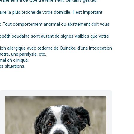
otalement à ce type d’événement, certains gestes
aire la plus proche de votre domicile. Il est important
gnaux. Tout comportement anormal ou abattement doit vous
ppétit soudaine sont autant de signes visibles que votre
ction allergique avec œdème de Quincke, d’une intoxication
tre, une paralysie, etc.
al en clinique.
s situations.