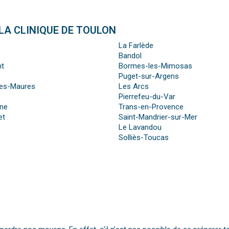
LA CLINIQUE DE TOULON
La Farlède
Bandol
nt
Bormes-les-Mimosas
Puget-sur-Argens
les-Maures
Les Arcs
Pierrefeu-du-Var
nne
Trans-en-Provence
et
Saint-Mandrier-sur-Mer
Le Lavandou
Solliès-Toucas