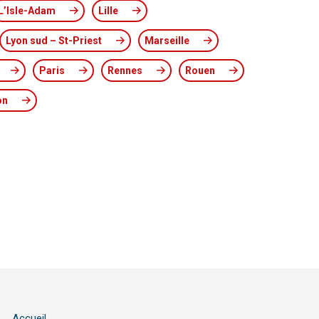
L’Isle-Adam
Lille
Lyon sud – St-Priest
Marseille
Paris
Rennes
Rouen
on
Accueil