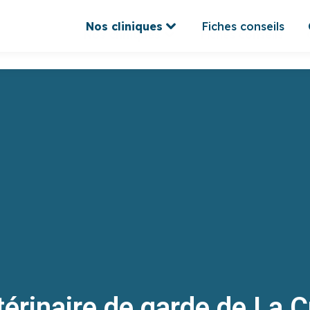
Nos cliniques
Fiches conseils
Nos cliniques
Fiches conseils
térinaire de garde de La C