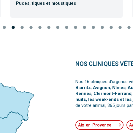
Puces, tiques et moustiques
NOS CLINIQUES VÉT
Nos 16 cliniques d’urgence vé
Biarritz
,
Avignon
,
Nîmes
,
Ai
Rennes
,
Clermont-Ferrand
nuits, les week-ends et les 
de votre animal, 365 jours par
Aix-en-Provence
A