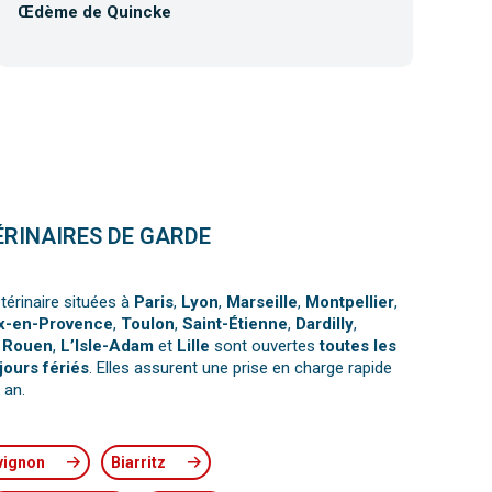
Œdème de Quincke
Co
ÉRINAIRES DE GARDE
térinaire situées à
Paris
,
Lyon
,
Marseille
,
Montpellier
,
x-en-Provence
,
Toulon
,
Saint-Étienne
,
Dardilly
,
,
Rouen
,
L’Isle-Adam
et
Lille
sont ouvertes
toutes les
jours fériés
. Elles assurent une prise en charge rapide
 an.
vignon
Biarritz