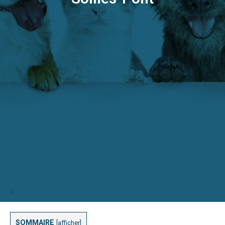
SOMMAIRE
[
afficher
]