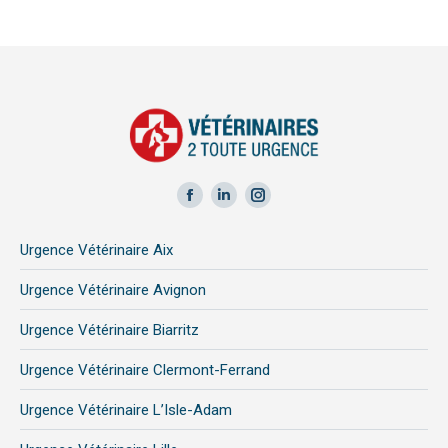
Facebook
LinkedIn
Instagram
page
page
page
Urgence Vétérinaire Aix
opens
opens
opens
in
in
in
Urgence Vétérinaire Avignon
new
new
new
Urgence Vétérinaire Biarritz
window
window
window
Urgence Vétérinaire Clermont-Ferrand
Urgence Vétérinaire L’Isle-Adam