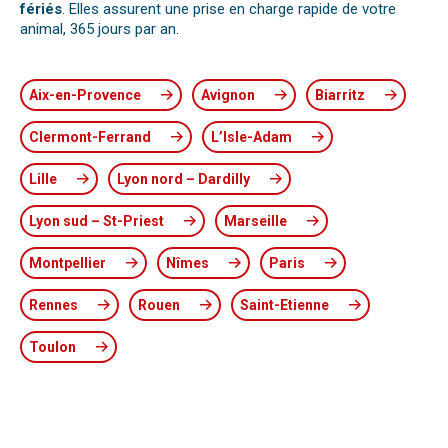
fériés
. Elles assurent une prise en charge rapide de votre
animal, 365 jours par an.
Aix-en-Provence
Avignon
Biarritz
Clermont-Ferrand
L’Isle-Adam
Lille
Lyon nord – Dardilly
Lyon sud – St-Priest
Marseille
Montpellier
Nîmes
Paris
Rennes
Rouen
Saint-Etienne
Toulon