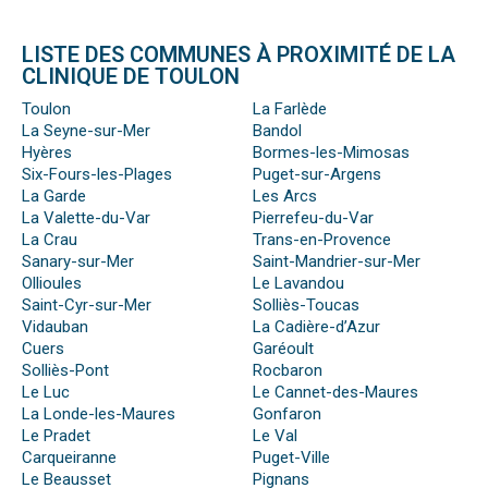
LISTE DES COMMUNES À PROXIMITÉ DE LA
CLINIQUE DE TOULON
Toulon
La Farlède
La Seyne-sur-Mer
Bandol
Hyères
Bormes-les-Mimosas
Six-Fours-les-Plages
Puget-sur-Argens
La Garde
Les Arcs
La Valette-du-Var
Pierrefeu-du-Var
La Crau
Trans-en-Provence
Sanary-sur-Mer
Saint-Mandrier-sur-Mer
Ollioules
Le Lavandou
Saint-Cyr-sur-Mer
Solliès-Toucas
Vidauban
La Cadière-d’Azur
Cuers
Garéoult
Solliès-Pont
Rocbaron
Le Luc
Le Cannet-des-Maures
La Londe-les-Maures
Gonfaron
Le Pradet
Le Val
Carqueiranne
Puget-Ville
Le Beausset
Pignans