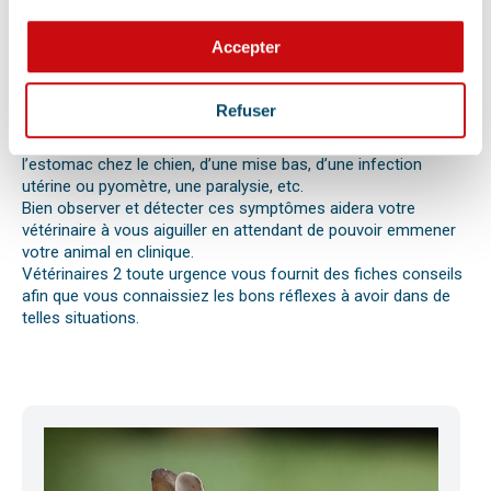
perte d’appétit soudaine sont autant de signes visibles que
votre chat, chien ou autre nouvel animal de compagnie ne va
Accepter
pas bien.
Différentes causes peuvent être à l’origine d’une urgence pour
votre compagnon. Il peut s’agir en effet d’un épillet, d’une
Refuser
réaction allergique avec œdème de Quincke, d’une intoxication
ou envenimation, d’un syndrome dilatation torsion de
l’estomac chez le chien, d’une mise bas, d’une infection
utérine ou pyomètre, une paralysie, etc.
Bien observer et détecter ces symptômes aidera votre
vétérinaire à vous aiguiller en attendant de pouvoir emmener
votre animal en clinique.
Vétérinaires 2 toute urgence vous fournit des fiches conseils
afin que vous connaissiez les bons réflexes à avoir dans de
telles situations.