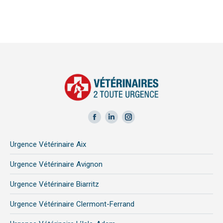
Facebook
LinkedIn
Instagram
page
page
page
Urgence Vétérinaire Aix
opens
opens
opens
in
in
in
Urgence Vétérinaire Avignon
new
new
new
Urgence Vétérinaire Biarritz
window
window
window
Urgence Vétérinaire Clermont-Ferrand