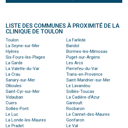
LISTE DES COMMUNES À PROXIMITÉ DE LA
CLINIQUE DE TOULON
Toulon
La Farlède
La Seyne-sur-Mer
Bandol
Hyères
Bormes-les-Mimosas
Six-Fours-les-Plages
Puget-sur-Argens
La Garde
Les Arcs
La Valette-du-Var
Pierrefeu-du-Var
La Crau
Trans-en-Provence
Sanary-sur-Mer
Saint-Mandrier-sur-Mer
Ollioules
Le Lavandou
Saint-Cyr-sur-Mer
Solliès-Toucas
Vidauban
La Cadière-d’Azur
Cuers
Garéoult
Solliès-Pont
Rocbaron
Le Luc
Le Cannet-des-Maures
La Londe-les-Maures
Gonfaron
Le Pradet
Le Val