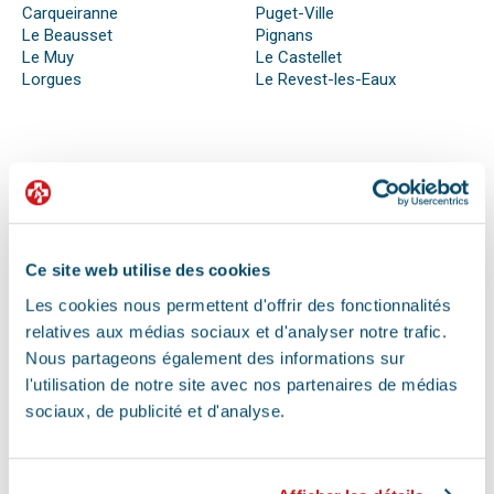
Carqueiranne
Puget-Ville
Le Beausset
Pignans
Le Muy
Le Castellet
Lorgues
Le Revest-les-Eaux
QUE FAIRE EN CAS D’URGENCE ?
Face à son animal souffrant, nous sommes nombreux à
perdre nos moyens. En effet, s’il n’est pas possible de se
préparer totalement à ce type d’événement, certains gestes
Ce site web utilise des cookies
peuvent être salvateurs.
Les cookies nous permettent d'offrir des fonctionnalités
Ainsi, le premier réflexe à avoir dans une telle situation est de
contacter le vétérinaire de garde ou la clinique d’urgence
relatives aux médias sociaux et d'analyser notre trafic.
vétérinaire la plus proche de votre domicile. Il est important
Nous partageons également des informations sur
également de ne pas paniquer et de vous assurer de la
l'utilisation de notre site avec nos partenaires de médias
sécurité de votre animal pour ne pas empirer la situation.
sociaux, de publicité et d'analyse.
Pour pouvoir détecter un mal-être chez son animal et décrire
la situation à un professionnel, il faut faire attention aux
signaux. Tout comportement anormal ou abattement doit
vous alerter.