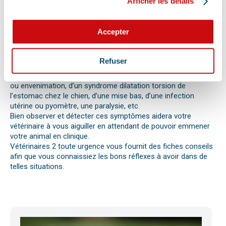
Afficher les détails
Les difficultés respiratoires, pertes de conscience, les
vomissements, constipations ou diarrhées, une blessure, une
perte d’appétit soudaine sont autant de signes visibles que
Accepter
votre chat, chien ou autre nouvel animal de compagnie ne va
pas bien.
Différentes causes peuvent être à l’origine d’une urgence pour
Refuser
votre compagnon. Il peut s’agir en effet d’un épillet, d’une
réaction allergique avec œdème de Quincke, d’une intoxication
ou envenimation, d’un syndrome dilatation torsion de
l’estomac chez le chien, d’une mise bas, d’une infection
utérine ou pyomètre, une paralysie, etc.
Bien observer et détecter ces symptômes aidera votre
vétérinaire à vous aiguiller en attendant de pouvoir emmener
votre animal en clinique.
Vétérinaires 2 toute urgence vous fournit des fiches conseils
afin que vous connaissiez les bons réflexes à avoir dans de
telles situations.