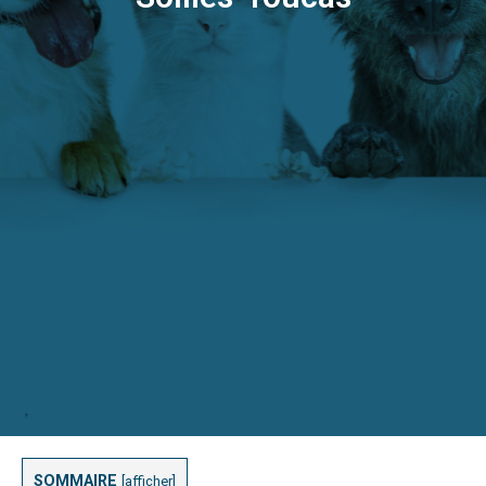
SOMMAIRE
[
afficher
]