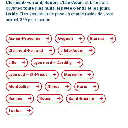
Clermont-Ferrand
,
Rouen
,
L’Isle-Adam
et
Lille
sont
ouvertes
toutes les nuits, les week-ends et les jours
fériés
. Elles assurent une prise en charge rapide de votre
animal, 365 jours par an.
Aix-en-Provence
Avignon
Biarritz
Clermont-Ferrand
L’Isle-Adam
Lille
Lyon nord – Dardilly
Lyon sud – St-Priest
Marseille
Montpellier
Nîmes
Paris
Rennes
Rouen
Saint-Etienne
Toulon