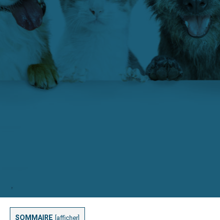
SOMMAIRE
[
afficher
]