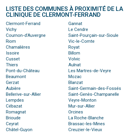
LISTE DES COMMUNES À PROXIMITÉ DE LA
CLINIQUE DE CLERMONT-FERRAND
Clermont-Ferrand
Gannat
Vichy
Le Cendre
Cournon-d’Auvergne
Saint-Pourçain-sur-Sioule
Riom
Vic-le-Comte
Chamalières
Royat
Issoire
Billom
Cusset
Volvic
Thiers
Aulnat
Pont-du-Château
Les Martres-de-Veyre
Beaumont
Mozac
Gerzat
Blanzat
Aubière
Saint-Germain-des-Fossés
Bellerive-sur-Allier
Saint-Genès-Champanelle
Lempdes
Veyre-Monton
Cébazat
Mur-sur-Allier
Romagnat
Orcines
Brioude
La Roche-Blanche
Ceyrat
Brassac-les-Mines
Châtel-Guyon
Creuzier-le-Vieux