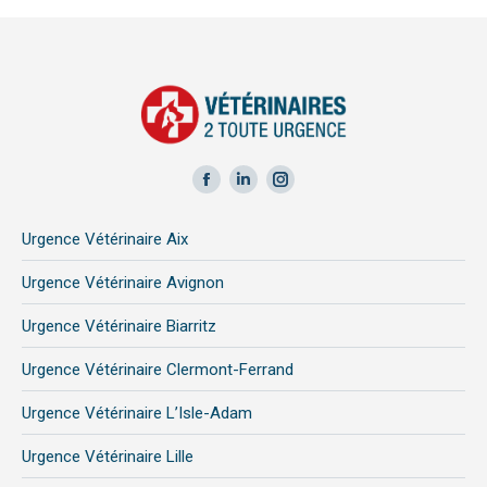
Facebook
LinkedIn
Instagram
page
page
page
Urgence Vétérinaire Aix
opens
opens
opens
in
in
in
Urgence Vétérinaire Avignon
new
new
new
Urgence Vétérinaire Biarritz
window
window
window
Urgence Vétérinaire Clermont-Ferrand
Urgence Vétérinaire L’Isle-Adam
Urgence Vétérinaire Lille