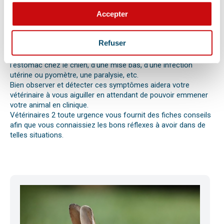
votre chat, chien ou autre nouvel animal de compagnie ne va
Accepter
pas bien.
Différentes causes peuvent être à l’origine d’une urgence pour
votre compagnon. Il peut s’agir en effet d’un épillet, d’une
Refuser
réaction allergique avec œdème de Quincke, d’une intoxication
ou envenimation, d’un syndrome dilatation torsion de
l’estomac chez le chien, d’une mise bas, d’une infection
utérine ou pyomètre, une paralysie, etc.
Bien observer et détecter ces symptômes aidera votre
vétérinaire à vous aiguiller en attendant de pouvoir emmener
votre animal en clinique.
Vétérinaires 2 toute urgence vous fournit des fiches conseils
afin que vous connaissiez les bons réflexes à avoir dans de
telles situations.