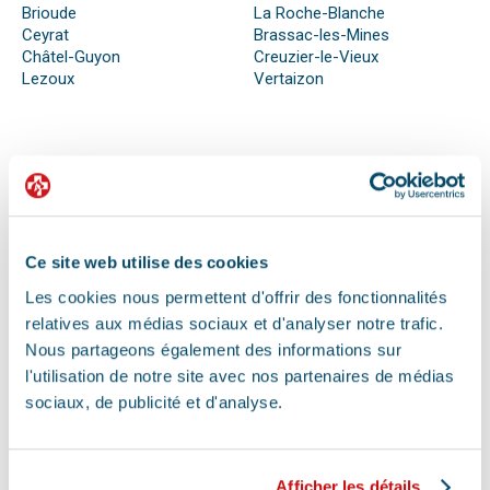
Brioude
La Roche-Blanche
Ceyrat
Brassac-les-Mines
Châtel-Guyon
Creuzier-le-Vieux
Lezoux
Vertaizon
QUE FAIRE EN CAS D’URGENCE ?
Face à son animal souffrant, nous sommes nombreux à
perdre nos moyens. En effet, s’il n’est pas possible de se
préparer totalement à ce type d’événement, certains gestes
Ce site web utilise des cookies
peuvent être salvateurs.
Les cookies nous permettent d'offrir des fonctionnalités
Ainsi, le premier réflexe à avoir dans une telle situation est de
relatives aux médias sociaux et d'analyser notre trafic.
contacter le vétérinaire de garde ou la clinique d’urgence
vétérinaire la plus proche de votre domicile. Il est important
Nous partageons également des informations sur
également de ne pas paniquer et de vous assurer de la
l'utilisation de notre site avec nos partenaires de médias
sécurité de votre animal pour ne pas empirer la situation.
sociaux, de publicité et d'analyse.
Pour pouvoir détecter un mal-être chez son animal et décrire
la situation à un professionnel, il faut faire attention aux
signaux. Tout comportement anormal ou abattement doit
vous alerter.
Afficher les détails