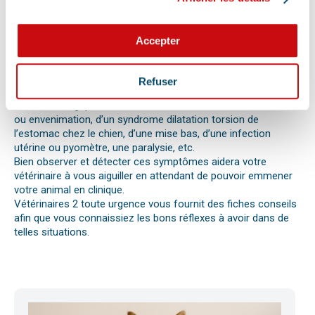
Les difficultés respiratoires, pertes de conscience, les
vomissements, constipations ou diarrhées, une blessure, une
perte d’appétit soudaine sont autant de signes visibles que
Accepter
votre chat, chien ou autre nouvel animal de compagnie ne va
pas bien.
Différentes causes peuvent être à l’origine d’une urgence pour
Refuser
votre compagnon. Il peut s’agir en effet d’un épillet, d’une
réaction allergique avec œdème de Quincke, d’une intoxication
ou envenimation, d’un syndrome dilatation torsion de
l’estomac chez le chien, d’une mise bas, d’une infection
utérine ou pyomètre, une paralysie, etc.
Bien observer et détecter ces symptômes aidera votre
vétérinaire à vous aiguiller en attendant de pouvoir emmener
votre animal en clinique.
Vétérinaires 2 toute urgence vous fournit des fiches conseils
afin que vous connaissiez les bons réflexes à avoir dans de
telles situations.