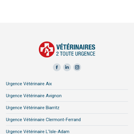
Facebook
LinkedIn
Instagram
page
page
page
Urgence Vétérinaire Aix
opens
opens
opens
in
in
in
Urgence Vétérinaire Avignon
new
new
new
Urgence Vétérinaire Biarritz
window
window
window
Urgence Vétérinaire Clermont-Ferrand
Urgence Vétérinaire L’Isle-Adam