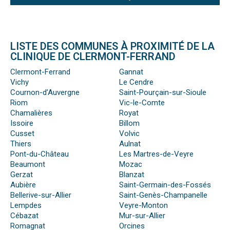
LISTE DES COMMUNES À PROXIMITÉ DE LA
CLINIQUE DE CLERMONT-FERRAND
Clermont-Ferrand
Gannat
Vichy
Le Cendre
Cournon-d’Auvergne
Saint-Pourçain-sur-Sioule
Riom
Vic-le-Comte
Chamalières
Royat
Issoire
Billom
Cusset
Volvic
Thiers
Aulnat
Pont-du-Château
Les Martres-de-Veyre
Beaumont
Mozac
Gerzat
Blanzat
Aubière
Saint-Germain-des-Fossés
Bellerive-sur-Allier
Saint-Genès-Champanelle
Lempdes
Veyre-Monton
Cébazat
Mur-sur-Allier
Romagnat
Orcines