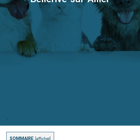
SOMMAIRE
[
afficher
]