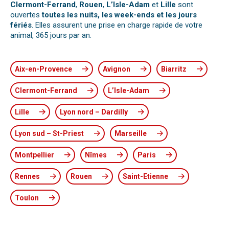
Clermont-Ferrand
,
Rouen
,
L’Isle-Adam
et
Lille
sont
ouvertes
toutes les nuits, les week-ends et les jours
fériés
. Elles assurent une prise en charge rapide de votre
animal, 365 jours par an.
Aix-en-Provence
Avignon
Biarritz
Clermont-Ferrand
L’Isle-Adam
Lille
Lyon nord – Dardilly
Lyon sud – St-Priest
Marseille
Montpellier
Nîmes
Paris
Rennes
Rouen
Saint-Etienne
Toulon