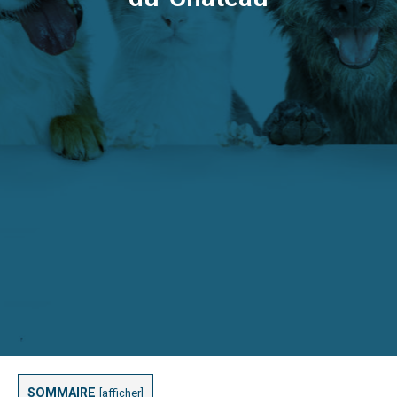
SOMMAIRE
[
afficher
]