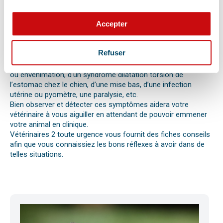
vomissements, constipations ou diarrhées, une blessure, une
perte d’appétit soudaine sont autant de signes visibles que
Accepter
votre chat, chien ou autre nouvel animal de compagnie ne va
pas bien.
Différentes causes peuvent être à l’origine d’une urgence pour
Refuser
votre compagnon. Il peut s’agir en effet d’un épillet, d’une
réaction allergique avec œdème de Quincke, d’une intoxication
ou envenimation, d’un syndrome dilatation torsion de
l’estomac chez le chien, d’une mise bas, d’une infection
utérine ou pyomètre, une paralysie, etc.
Bien observer et détecter ces symptômes aidera votre
vétérinaire à vous aiguiller en attendant de pouvoir emmener
votre animal en clinique.
Vétérinaires 2 toute urgence vous fournit des fiches conseils
afin que vous connaissiez les bons réflexes à avoir dans de
telles situations.