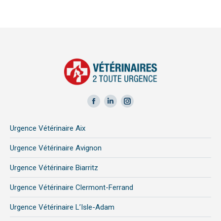
Facebook
LinkedIn
Instagram
page
page
page
Urgence Vétérinaire Aix
opens
opens
opens
in
in
in
Urgence Vétérinaire Avignon
new
new
new
Urgence Vétérinaire Biarritz
window
window
window
Urgence Vétérinaire Clermont-Ferrand
Urgence Vétérinaire L’Isle-Adam