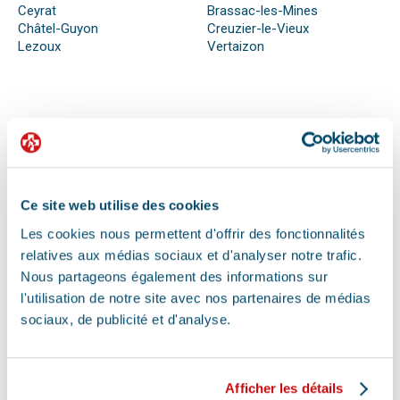
Ceyrat
Brassac-les-Mines
Châtel-Guyon
Creuzier-le-Vieux
Lezoux
Vertaizon
QUE FAIRE EN CAS D’URGENCE ?
Face à son animal souffrant, nous sommes nombreux à
perdre nos moyens. En effet, s’il n’est pas possible de se
préparer totalement à ce type d’événement, certains gestes
Ce site web utilise des cookies
peuvent être salvateurs.
Ainsi, le premier réflexe à avoir dans une telle situation est de
Les cookies nous permettent d'offrir des fonctionnalités
contacter le vétérinaire de garde ou la clinique d’urgence
relatives aux médias sociaux et d'analyser notre trafic.
vétérinaire la plus proche de votre domicile. Il est important
Nous partageons également des informations sur
également de ne pas paniquer et de vous assurer de la
l'utilisation de notre site avec nos partenaires de médias
sécurité de votre animal pour ne pas empirer la situation.
sociaux, de publicité et d'analyse.
Pour pouvoir détecter un mal-être chez son animal et décrire
la situation à un professionnel, il faut faire attention aux
signaux. Tout comportement anormal ou abattement doit
vous alerter.
Afficher les détails
Les difficultés respiratoires, pertes de conscience, les