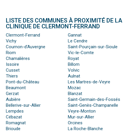
LISTE DES COMMUNES À PROXIMITÉ DE LA
CLINIQUE DE CLERMONT-FERRAND
Clermont-Ferrand
Gannat
Vichy
Le Cendre
Cournon-d’Auvergne
Saint-Pourçain-sur-Sioule
Riom
Vic-le-Comte
Chamalières
Royat
Issoire
Billom
Cusset
Volvic
Thiers
Aulnat
Pont-du-Château
Les Martres-de-Veyre
Beaumont
Mozac
Gerzat
Blanzat
Aubière
Saint-Germain-des-Fossés
Bellerive-sur-Allier
Saint-Genès-Champanelle
Lempdes
Veyre-Monton
Cébazat
Mur-sur-Allier
Romagnat
Orcines
Brioude
La Roche-Blanche