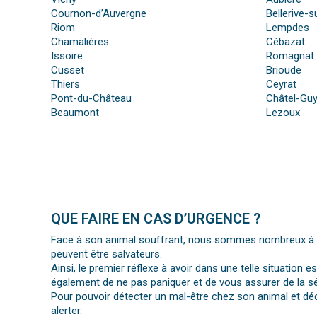
Cournon-d’Auvergne
Bellerive-su
Riom
Lempdes
Chamalières
Cébazat
Issoire
Romagnat
Cusset
Brioude
Thiers
Ceyrat
Pont-du-Château
Châtel-Gu
Beaumont
Lezoux
QUE FAIRE EN CAS D’URGENCE ?
Face à son animal souffrant, nous sommes nombreux à per
peuvent être salvateurs.
Ainsi, le premier réflexe à avoir dans une telle situation e
également de ne pas paniquer et de vous assurer de la séc
Pour pouvoir détecter un mal-être chez son animal et déc
alerter.