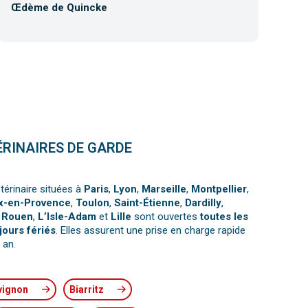
Œdème de Quincke
Co
ÉRINAIRES DE GARDE
térinaire situées à
Paris
,
Lyon
,
Marseille
,
Montpellier
,
x-en-Provence
,
Toulon
,
Saint-Étienne
,
Dardilly
,
,
Rouen
,
L’Isle-Adam
et
Lille
sont ouvertes
toutes les
jours fériés
. Elles assurent une prise en charge rapide
 an.
vignon
Biarritz