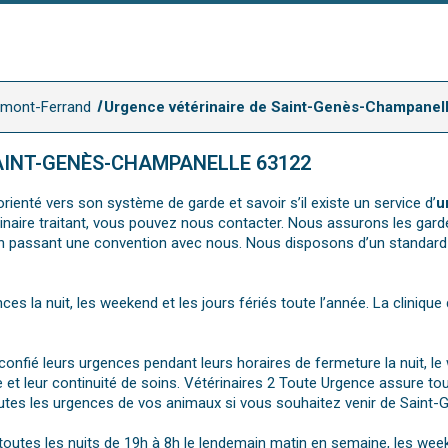
ermont-Ferrand
Urgence vétérinaire de Saint-Genès-Champanel
SAINT-GENÈS-CHAMPANELLE 63122
rienté vers son système de garde et savoir s’il existe un service d’
u
érinaire traitant, vous pouvez nous contacter. Nous assurons les gard
en passant une convention avec nous. Nous disposons d’un standard 
nces la nuit, les weekend et les jours fériés toute l’année. La cliniq
nfié leurs urgences pendant leurs horaires de fermeture la nuit, le w
t leur continuité de soins. Vétérinaires 2 Toute Urgence assure to
toutes les urgences de vos animaux si vous souhaitez venir de Saint
7, toutes les nuits de 19h à 8h le lendemain matin en semaine, les we