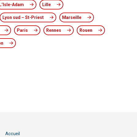
L’Isle-Adam
Lille
Lyon sud – St-Priest
Marseille
Paris
Rennes
Rouen
on
Accueil