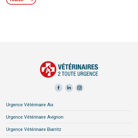
Facebook
LinkedIn
Instagram
page
page
page
Urgence Vétérinaire Aix
opens
opens
opens
in
in
in
Urgence Vétérinaire Avignon
new
new
new
Urgence Vétérinaire Biarritz
window
window
window