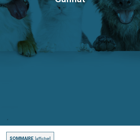
SOMMAIRE
[
afficher
]