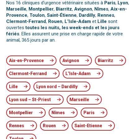
Nos 16 cliniques d’urgence vétérinaire situées à
Paris
,
Lyon
,
Marseille
,
Montpellier
,
Biarritz
,
Avignon
,
Nîmes
,
Aix-en-
Provence
,
Toulon
,
Saint-Étienne
,
Dardilly
,
Rennes
,
Clermont-Ferrand
,
Rouen
,
L’Isle-Adam
et
Lille
sont
ouvertes
toutes les nuits, les week-ends et les jours
fériés
. Elles assurent une prise en charge rapide de votre
animal, 365 jours par an.
Aix-en-Provence
Avignon
Biarritz
Clermont-Ferrand
L’Isle-Adam
Lille
Lyon nord – Dardilly
Lyon sud – St-Priest
Marseille
Montpellier
Nîmes
Paris
Rennes
Rouen
Saint-Etienne
Toulon