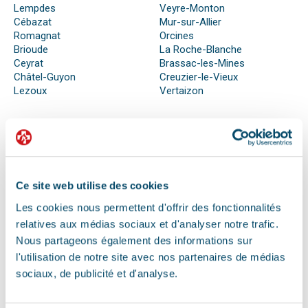
Lempdes
Veyre-Monton
Cébazat
Mur-sur-Allier
Romagnat
Orcines
Brioude
La Roche-Blanche
Ceyrat
Brassac-les-Mines
Châtel-Guyon
Creuzier-le-Vieux
Lezoux
Vertaizon
QUE FAIRE EN CAS D’URGENCE ?
Face à son animal souffrant, nous sommes nombreux à
Ce site web utilise des cookies
perdre nos moyens. En effet, s’il n’est pas possible de se
préparer totalement à ce type d’événement, certains gestes
Les cookies nous permettent d'offrir des fonctionnalités
peuvent être salvateurs.
relatives aux médias sociaux et d'analyser notre trafic.
Ainsi, le premier réflexe à avoir dans une telle situation est de
Nous partageons également des informations sur
contacter le vétérinaire de garde ou la clinique d’urgence
l'utilisation de notre site avec nos partenaires de médias
vétérinaire la plus proche de votre domicile. Il est important
sociaux, de publicité et d'analyse.
également de ne pas paniquer et de vous assurer de la
sécurité de votre animal pour ne pas empirer la situation.
Pour pouvoir détecter un mal-être chez son animal et décrire