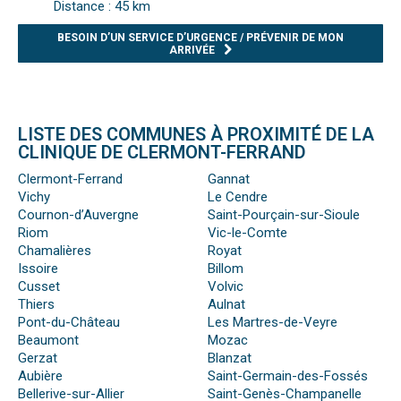
Distance : 45 km
BESOIN D’UN SERVICE D’URGENCE / PRÉVENIR DE MON
ARRIVÉE
LISTE DES COMMUNES À PROXIMITÉ DE LA
CLINIQUE DE CLERMONT-FERRAND
Clermont-Ferrand
Gannat
Vichy
Le Cendre
Cournon-d’Auvergne
Saint-Pourçain-sur-Sioule
Riom
Vic-le-Comte
Chamalières
Royat
Issoire
Billom
Cusset
Volvic
Thiers
Aulnat
Pont-du-Château
Les Martres-de-Veyre
Beaumont
Mozac
Gerzat
Blanzat
Aubière
Saint-Germain-des-Fossés
Bellerive-sur-Allier
Saint-Genès-Champanelle