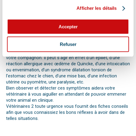
la situation à un professionnel, il faut faire attention aux
Afficher les détails
signaux. Tout comportement anormal ou abattement doit
vous alerter.
Les difficultés respiratoires, pertes de conscience, les
Accepter
vomissements, constipations ou diarrhées, une blessure, une
perte d’appétit soudaine sont autant de signes visibles que
votre chat, chien ou autre nouvel animal de compagnie ne va
Refuser
pas bien.
Différentes causes peuvent être à l’origine d’une urgence pour
votre compagnon. Il peut s’agir en effet d’un épillet, d’une
réaction allergique avec œdème de Quincke, d’une intoxication
ou envenimation, d’un syndrome dilatation torsion de
l’estomac chez le chien, d’une mise bas, d’une infection
utérine ou pyomètre, une paralysie, etc.
Bien observer et détecter ces symptômes aidera votre
vétérinaire à vous aiguiller en attendant de pouvoir emmener
votre animal en clinique.
Vétérinaires 2 toute urgence vous fournit des fiches conseils
afin que vous connaissiez les bons réflexes à avoir dans de
telles situations.