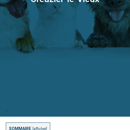
SOMMAIRE
[
afficher
]