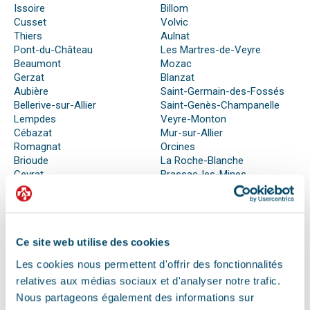
Issoire
Billom
Cusset
Volvic
Thiers
Aulnat
Pont-du-Château
Les Martres-de-Veyre
Beaumont
Mozac
Gerzat
Blanzat
Aubière
Saint-Germain-des-Fossés
Bellerive-sur-Allier
Saint-Genès-Champanelle
Lempdes
Veyre-Monton
Cébazat
Mur-sur-Allier
Romagnat
Orcines
Brioude
La Roche-Blanche
Ceyrat
Brassac-les-Mines
Châtel-Guyon
Creuzier-le-Vieux
Lezoux
Vertaizon
Ce site web utilise des cookies
Les cookies nous permettent d'offrir des fonctionnalités
QUE FAIRE EN CAS D’URGENCE ?
relatives aux médias sociaux et d'analyser notre trafic.
Face à son animal souffrant, nous sommes nombreux à
Nous partageons également des informations sur
perdre nos moyens. En effet, s’il n’est pas possible de se