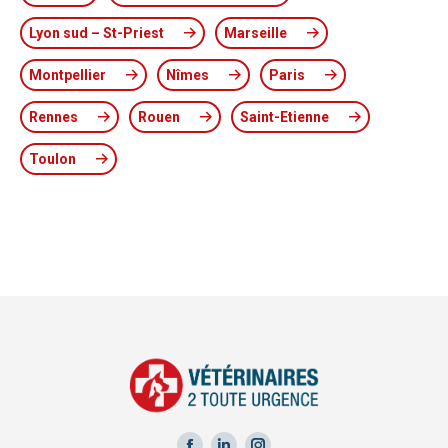
Lyon sud – St-Priest
Marseille
Montpellier
Nîmes
Paris
Rennes
Rouen
Saint-Etienne
Toulon