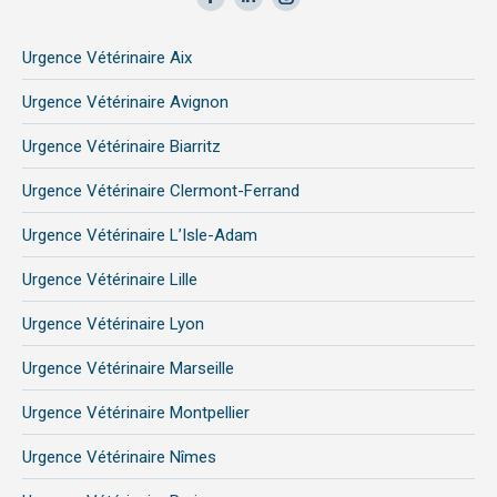
Facebook
LinkedIn
Instagram
page
page
page
Urgence Vétérinaire Aix
opens
opens
opens
in
in
in
Urgence Vétérinaire Avignon
new
new
new
Urgence Vétérinaire Biarritz
window
window
window
Urgence Vétérinaire Clermont-Ferrand
Urgence Vétérinaire L’Isle-Adam
Urgence Vétérinaire Lille
Urgence Vétérinaire Lyon
Urgence Vétérinaire Marseille
Urgence Vétérinaire Montpellier
Urgence Vétérinaire Nîmes