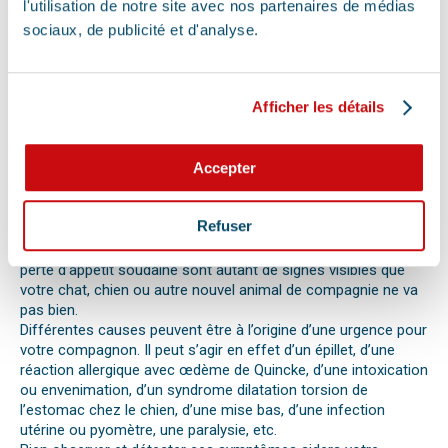
l'utilisation de notre site avec nos partenaires de médias
préparer totalement à ce type d’événement, certains gestes
sociaux, de publicité et d'analyse.
peuvent être salvateurs.
Ainsi, le premier réflexe à avoir dans une telle situation est de
contacter le vétérinaire de garde ou la clinique d’urgence
vétérinaire la plus proche de votre domicile. Il est important
Afficher les détails
également de ne pas paniquer et de vous assurer de la
sécurité de votre animal pour ne pas empirer la situation.
Pour pouvoir détecter un mal-être chez son animal et décrire
Accepter
la situation à un professionnel, il faut faire attention aux
signaux. Tout comportement anormal ou abattement doit
vous alerter.
Refuser
Les difficultés respiratoires, pertes de conscience, les
vomissements, constipations ou diarrhées, une blessure, une
perte d’appétit soudaine sont autant de signes visibles que
votre chat, chien ou autre nouvel animal de compagnie ne va
pas bien.
Différentes causes peuvent être à l’origine d’une urgence pour
votre compagnon. Il peut s’agir en effet d’un épillet, d’une
réaction allergique avec œdème de Quincke, d’une intoxication
ou envenimation, d’un syndrome dilatation torsion de
l’estomac chez le chien, d’une mise bas, d’une infection
utérine ou pyomètre, une paralysie, etc.