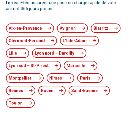
fériés
. Elles assurent une prise en charge rapide de votre
animal, 365 jours par an.
Aix-en-Provence
Avignon
Biarritz
Clermont-Ferrand
L’Isle-Adam
Lille
Lyon nord – Dardilly
Lyon sud – St-Priest
Marseille
Montpellier
Nîmes
Paris
Rennes
Rouen
Saint-Etienne
Toulon