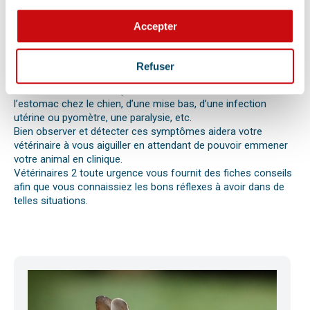
perte d’appétit soudaine sont autant de signes visibles que
votre chat, chien ou autre nouvel animal de compagnie ne va
Accepter
pas bien.
Différentes causes peuvent être à l’origine d’une urgence pour
votre compagnon. Il peut s’agir en effet d’un épillet, d’une
Refuser
réaction allergique avec œdème de Quincke, d’une intoxication
ou envenimation, d’un syndrome dilatation torsion de
l’estomac chez le chien, d’une mise bas, d’une infection
utérine ou pyomètre, une paralysie, etc.
Bien observer et détecter ces symptômes aidera votre
vétérinaire à vous aiguiller en attendant de pouvoir emmener
votre animal en clinique.
Vétérinaires 2 toute urgence vous fournit des fiches conseils
afin que vous connaissiez les bons réflexes à avoir dans de
telles situations.