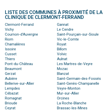
LISTE DES COMMUNES À PROXIMITÉ DE LA
CLINIQUE DE CLERMONT-FERRAND
Clermont-Ferrand
Gannat
Vichy
Le Cendre
Cournon-d’Auvergne
Saint-Pourçain-sur-Sioule
Riom
Vic-le-Comte
Chamalières
Royat
Issoire
Billom
Cusset
Volvic
Thiers
Aulnat
Pont-du-Château
Les Martres-de-Veyre
Beaumont
Mozac
Gerzat
Blanzat
Aubière
Saint-Germain-des-Fossés
Bellerive-sur-Allier
Saint-Genès-Champanelle
Lempdes
Veyre-Monton
Cébazat
Mur-sur-Allier
Romagnat
Orcines
Brioude
La Roche-Blanche
Ceyrat
Brassac-les-Mines