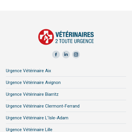
Facebook
LinkedIn
Instagram
page
page
page
Urgence Vétérinaire Aix
opens
opens
opens
in
in
in
Urgence Vétérinaire Avignon
new
new
new
Urgence Vétérinaire Biarritz
window
window
window
Urgence Vétérinaire Clermont-Ferrand
Urgence Vétérinaire L’Isle-Adam
Urgence Vétérinaire Lille