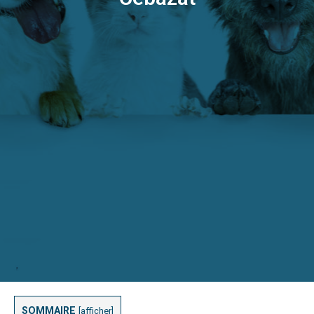
SOMMAIRE
[
afficher
]