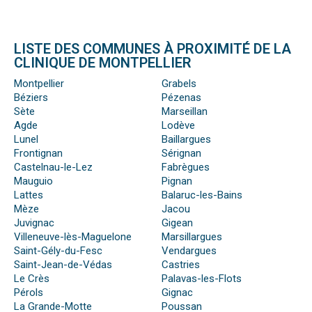
LISTE DES COMMUNES À PROXIMITÉ DE LA
CLINIQUE DE MONTPELLIER
Montpellier
Grabels
Béziers
Pézenas
Sète
Marseillan
Agde
Lodève
Lunel
Baillargues
Frontignan
Sérignan
Castelnau-le-Lez
Fabrègues
Mauguio
Pignan
Lattes
Balaruc-les-Bains
Mèze
Jacou
Juvignac
Gigean
Villeneuve-lès-Maguelone
Marsillargues
Saint-Gély-du-Fesc
Vendargues
Saint-Jean-de-Védas
Castries
Le Crès
Palavas-les-Flots
Pérols
Gignac
La Grande-Motte
Poussan