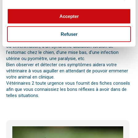
vomissements, constipations ou diarrhées, une blessure, une
perte d’appétit soudaine sont autant de signes visibles que
votre chat, chien ou autre nouvel animal de compagnie ne va
Accepter
pas bien.
Différentes causes peuvent être à l’origine d’une urgence pour
votre compagnon. Il peut s’agir en effet d’un épillet, d’une
Refuser
réaction allergique avec œdème de Quincke, d’une intoxication
ou envenimation, d’un syndrome dilatation torsion de
l’estomac chez le chien, d’une mise bas, d’une infection
utérine ou pyomètre, une paralysie, etc.
Bien observer et détecter ces symptômes aidera votre
vétérinaire à vous aiguiller en attendant de pouvoir emmener
votre animal en clinique.
Vétérinaires 2 toute urgence vous fournit des fiches conseils
afin que vous connaissiez les bons réflexes à avoir dans de
telles situations.