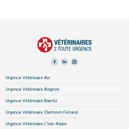
Facebook
LinkedIn
Instagram
page
page
page
Urgence Vétérinaire Aix
opens
opens
opens
in
in
in
Urgence Vétérinaire Avignon
new
new
new
Urgence Vétérinaire Biarritz
window
window
window
Urgence Vétérinaire Clermont-Ferrand
Urgence Vétérinaire L’Isle-Adam