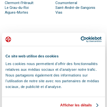
Clermont-l’Hérault
Cournonterral
Le Grau-du-Roi
Saint-André-de-Sangonis
Aigues-Mortes
Vias
QUE FAIRE EN CAS D’URGENCE ?
Face à son animal souffrant, nous sommes nombreux à
perdre nos moyens. En effet, s’il n’est pas possible de se
préparer totalement à ce type d’événement, certains gestes
Ce site web utilise des cookies
peuvent être salvateurs.
Ainsi, le premier réflexe à avoir dans une telle situation est de
Les cookies nous permettent d'offrir des fonctionnalités
contacter le vétérinaire de garde ou la clinique d’urgence
relatives aux médias sociaux et d'analyser notre trafic.
vétérinaire la plus proche de votre domicile. Il est important
Nous partageons également des informations sur
également de ne pas paniquer et de vous assurer de la
sécurité de votre animal pour ne pas empirer la situation.
l'utilisation de notre site avec nos partenaires de médias
Pour pouvoir détecter un mal-être chez son animal et décrire
sociaux, de publicité et d'analyse.
la situation à un professionnel, il faut faire attention aux
signaux. Tout comportement anormal ou abattement doit
vous alerter.
Les difficultés respiratoires, pertes de conscience, les
Afficher les détails