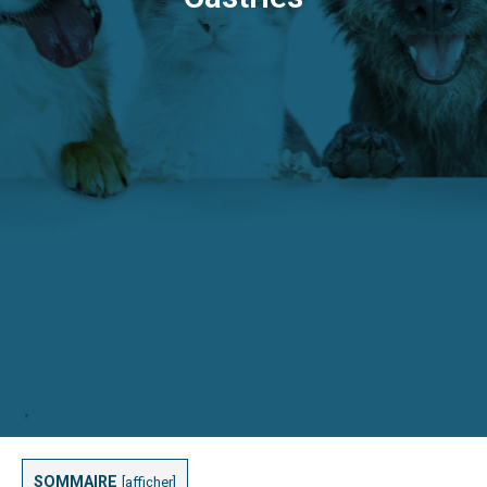
SOMMAIRE
[
afficher
]