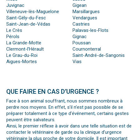
Juvignac
Gigean
Villeneuve-lès-Maguelone
Marsillargues
Saint-Gély-du-Fesc
Vendargues
Saint-Jean-de-Védas
Castries
Le Crès
Palavas-les-Flots
Pérols
Gignac
La Grande-Motte
Poussan
Clermont-l’Hérault
Cournonterral
Le Grau-du-Roi
Saint-André-de-Sangonis
Aigues-Mortes
Vias
QUE FAIRE EN CAS D’URGENCE ?
Face à son animal souffrant, nous sommes nombreux à
perdre nos moyens. En effet, s’il n’est pas possible de se
préparer totalement à ce type d’événement, certains gestes
peuvent être salvateurs.
Ainsi, le premier réflexe à avoir dans une telle situation est de
contacter le vétérinaire de garde ou la clinique d’urgence
vétérinaire la plus proche de votre domicile. Il est important