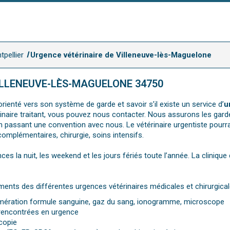
tpellier
Urgence vétérinaire de Villeneuve-lès-Maguelone
ILLENEUVE-LÈS-MAGUELONE 34750
rienté vers son système de garde et savoir s’il existe un service d’
u
érinaire traitant, vous pouvez nous contacter. Nous assurons les gard
n passant une convention avec nous. Le vétérinaire urgentiste pourr
complémentaires, chirurgie, soins intensifs.
ces la nuit, les weekend et les jours fériés toute l’année. La cliniqu
ments des différentes urgences vétérinaires médicales et chirurgical
numération formule sanguine, gaz du sang, ionogramme, microscope
 rencontrées en urgence
copie