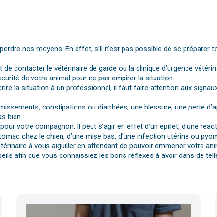
dre nos moyens. En effet, s’il n’est pas possible de se préparer t
st de contacter le vétérinaire de garde ou la clinique d’urgence vétérin
urité de votre animal pour ne pas empirer la situation.
rire la situation à un professionnel, il faut faire attention aux si
vomissements, constipations ou diarrhées, une blessure, une perte d’a
s bien.
pour votre compagnon. Il peut s’agir en effet d’un épillet, d’une réa
tomac chez le chien, d’une mise bas, d’une infection utérine ou pyomè
érinaire à vous aiguiller en attendant de pouvoir emmener votre anim
eils afin que vous connaissiez les bons réflexes à avoir dans de telle