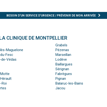
BESOIN D’UN SERVICE D’URGENCE / PRÉVENIR DE MON ARRIVÉE
LA CLINIQUE DE MONTPELLIER
Grabels
-lès-Maguelone
Pézenas
-du-Fesc
Marseillan
n-de-Védas
Lodève
Baillargues
Sérignan
-Motte
Fabrègues
’Hérault
Pignan
-Roi
Balaruc-les-Bains
rtes
Jacou