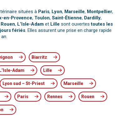
térinaire situées à
Paris
,
Lyon
,
Marseille
,
Montpellier
,
x-en-Provence
,
Toulon
,
Saint-Étienne
,
Dardilly
,
,
Rouen
,
L’Isle-Adam
et
Lille
sont ouvertes
toutes les
jours fériés
. Elles assurent une prise en charge rapide
 an.
vignon
Biarritz
L’Isle-Adam
Lille
Lyon sud – St-Priest
Marseille
Paris
Rennes
Rouen
on