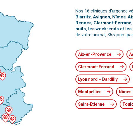
Nos 16 cliniques d’urgence vé
Biarritz
,
Avignon
,
Nîmes
,
Ai
Rennes
,
Clermont-Ferrand
nuits, les week-ends et les 
de votre animal, 365 jours par
Aix-en-Provence
A
Clermont-Ferrand
Lyon nord – Dardilly
Montpellier
Nîmes
Saint-Etienne
Toul