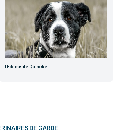
Œdème de Quincke
Co
ÉRINAIRES DE GARDE