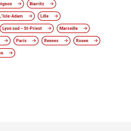
vignon
Biarritz
L’Isle-Adam
Lille
Lyon sud – St-Priest
Marseille
Paris
Rennes
Rouen
on