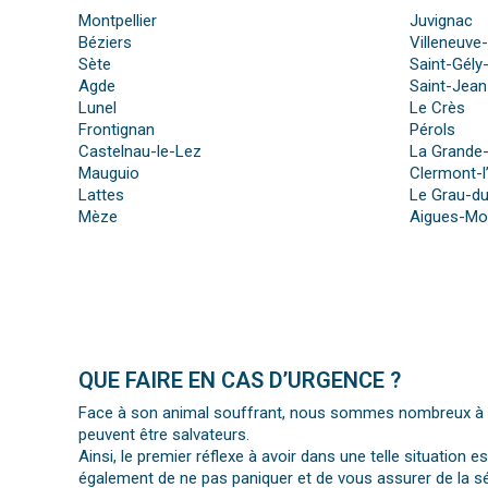
Montpellier
Juvignac
Béziers
Villeneuve
Sète
Saint-Gély
Agde
Saint-Jea
Lunel
Le Crès
Frontignan
Pérols
Castelnau-le-Lez
La Grande
Mauguio
Clermont-l
Lattes
Le Grau-du
Mèze
Aigues-Mo
QUE FAIRE EN CAS D’URGENCE ?
Face à son animal souffrant, nous sommes nombreux à per
peuvent être salvateurs.
Ainsi, le premier réflexe à avoir dans une telle situation e
également de ne pas paniquer et de vous assurer de la séc