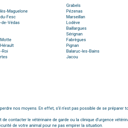
Grabels
-lès-Maguelone
Pézenas
-du-Fesc
Marseillan
n-de-Védas
Lodève
Baillargues
Sérignan
-Motte
Fabrègues
’Hérault
Pignan
-Roi
Balaruc-les-Bains
rtes
Jacou
dre nos moyens. En effet, s’il n’est pas possible de se préparer t
st de contacter le vétérinaire de garde ou la clinique d’urgence vétérin
urité de votre animal pour ne pas empirer la situation.