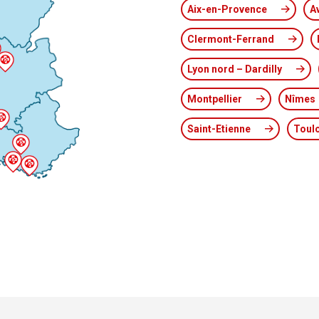
Aix-en-Provence
A
Clermont-Ferrand
Lyon nord – Dardilly
Montpellier
Nîmes
Saint-Etienne
Toul