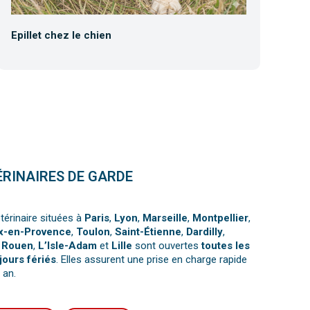
Epillet chez le chien
Tr
ÉRINAIRES DE GARDE
térinaire situées à
Paris
,
Lyon
,
Marseille
,
Montpellier
,
x-en-Provence
,
Toulon
,
Saint-Étienne
,
Dardilly
,
,
Rouen
,
L’Isle-Adam
et
Lille
sont ouvertes
toutes les
jours fériés
. Elles assurent une prise en charge rapide
 an.