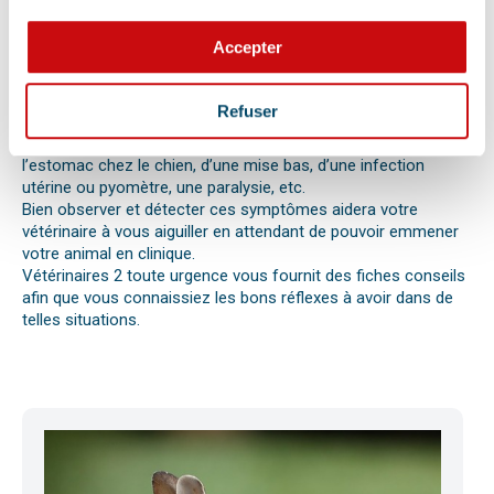
perte d’appétit soudaine sont autant de signes visibles que
votre chat, chien ou autre nouvel animal de compagnie ne va
Accepter
pas bien.
Différentes causes peuvent être à l’origine d’une urgence pour
votre compagnon. Il peut s’agir en effet d’un épillet, d’une
Refuser
réaction allergique avec œdème de Quincke, d’une intoxication
ou envenimation, d’un syndrome dilatation torsion de
l’estomac chez le chien, d’une mise bas, d’une infection
utérine ou pyomètre, une paralysie, etc.
Bien observer et détecter ces symptômes aidera votre
vétérinaire à vous aiguiller en attendant de pouvoir emmener
votre animal en clinique.
Vétérinaires 2 toute urgence vous fournit des fiches conseils
afin que vous connaissiez les bons réflexes à avoir dans de
telles situations.