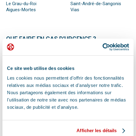
Le Grau-du-Roi
Saint-André-de-Sangonis
Aigues-Mortes
Vias
QUE FAIRE EN CAS D’URGENCE ?
Face à son animal souffrant, nous sommes nombreux à
perdre nos moyens. En effet, s’il n’est pas possible de se
préparer totalement à ce type d’événement, certains gestes
peuvent être salvateurs.
Ce site web utilise des cookies
Ainsi, le premier réflexe à avoir dans une telle situation est de
Les cookies nous permettent d'offrir des fonctionnalités
contacter le vétérinaire de garde ou la clinique d’urgence
vétérinaire la plus proche de votre domicile. Il est important
relatives aux médias sociaux et d'analyser notre trafic.
également de ne pas paniquer et de vous assurer de la
Nous partageons également des informations sur
sécurité de votre animal pour ne pas empirer la situation.
l'utilisation de notre site avec nos partenaires de médias
Pour pouvoir détecter un mal-être chez son animal et décrire
sociaux, de publicité et d'analyse.
la situation à un professionnel, il faut faire attention aux
signaux. Tout comportement anormal ou abattement doit
vous alerter.
Les difficultés respiratoires, pertes de conscience, les
Afficher les détails
vomissements, constipations ou diarrhées, une blessure, une