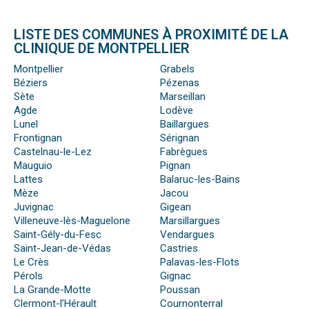
LISTE DES COMMUNES À PROXIMITÉ DE LA
CLINIQUE DE MONTPELLIER
Montpellier
Grabels
Béziers
Pézenas
Sète
Marseillan
Agde
Lodève
Lunel
Baillargues
Frontignan
Sérignan
Castelnau-le-Lez
Fabrègues
Mauguio
Pignan
Lattes
Balaruc-les-Bains
Mèze
Jacou
Juvignac
Gigean
Villeneuve-lès-Maguelone
Marsillargues
Saint-Gély-du-Fesc
Vendargues
Saint-Jean-de-Védas
Castries
Le Crès
Palavas-les-Flots
Pérols
Gignac
La Grande-Motte
Poussan
Clermont-l’Hérault
Cournonterral