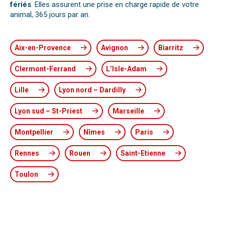
fériés
. Elles assurent une prise en charge rapide de votre
animal, 365 jours par an.
Aix-en-Provence
Avignon
Biarritz
Clermont-Ferrand
L’Isle-Adam
Lille
Lyon nord – Dardilly
Lyon sud – St-Priest
Marseille
Montpellier
Nîmes
Paris
Rennes
Rouen
Saint-Etienne
Toulon