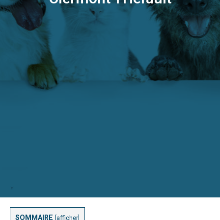
SOMMAIRE
[
afficher
]