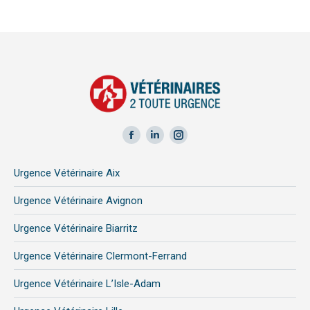
Facebook
LinkedIn
Instagram
page
page
page
Urgence Vétérinaire Aix
opens
opens
opens
in
in
in
Urgence Vétérinaire Avignon
new
new
new
Urgence Vétérinaire Biarritz
window
window
window
Urgence Vétérinaire Clermont-Ferrand
Urgence Vétérinaire L’Isle-Adam