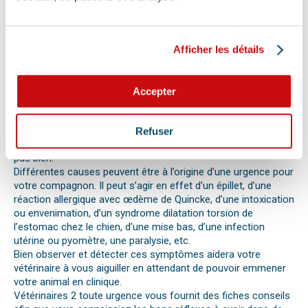
vétérinaire la plus proche de votre domicile. Il est important
également de ne pas paniquer et de vous assurer de la
sécurité de votre animal pour ne pas empirer la situation.
Pour pouvoir détecter un mal-être chez son animal et décrire
Afficher les détails
la situation à un professionnel, il faut faire attention aux
signaux. Tout comportement anormal ou abattement doit
vous alerter.
Accepter
Les difficultés respiratoires, pertes de conscience, les
vomissements, constipations ou diarrhées, une blessure, une
perte d’appétit soudaine sont autant de signes visibles que
Refuser
votre chat, chien ou autre nouvel animal de compagnie ne va
pas bien.
Différentes causes peuvent être à l’origine d’une urgence pour
votre compagnon. Il peut s’agir en effet d’un épillet, d’une
réaction allergique avec œdème de Quincke, d’une intoxication
ou envenimation, d’un syndrome dilatation torsion de
l’estomac chez le chien, d’une mise bas, d’une infection
utérine ou pyomètre, une paralysie, etc.
Bien observer et détecter ces symptômes aidera votre
vétérinaire à vous aiguiller en attendant de pouvoir emmener
votre animal en clinique.
Vétérinaires 2 toute urgence vous fournit des fiches conseils