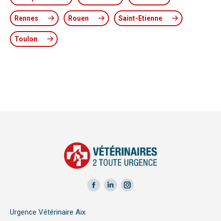
Rennes
Rouen
Saint-Etienne
Toulon
Facebook
LinkedIn
Instagram
page
page
page
Urgence Vétérinaire Aix
opens
opens
opens