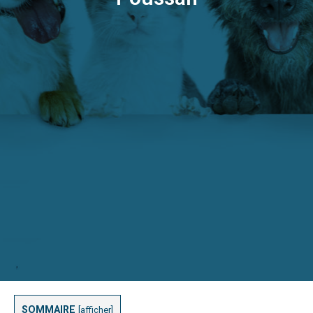
SOMMAIRE
[
afficher
]