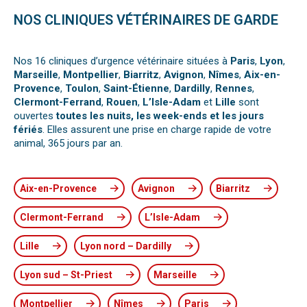
NOS CLINIQUES VÉTÉRINAIRES DE GARDE
Nos 16 cliniques d’urgence vétérinaire situées à
Paris
,
Lyon
,
Marseille
,
Montpellier
,
Biarritz
,
Avignon
,
Nîmes
,
Aix-en-
Provence
,
Toulon
,
Saint-Étienne
,
Dardilly
,
Rennes
,
Clermont-Ferrand
,
Rouen
,
L’Isle-Adam
et
Lille
sont
ouvertes
toutes les nuits, les week-ends et les jours
fériés
. Elles assurent une prise en charge rapide de votre
animal, 365 jours par an.
Aix-en-Provence
Avignon
Biarritz
Clermont-Ferrand
L’Isle-Adam
Lille
Lyon nord – Dardilly
Lyon sud – St-Priest
Marseille
Montpellier
Nîmes
Paris