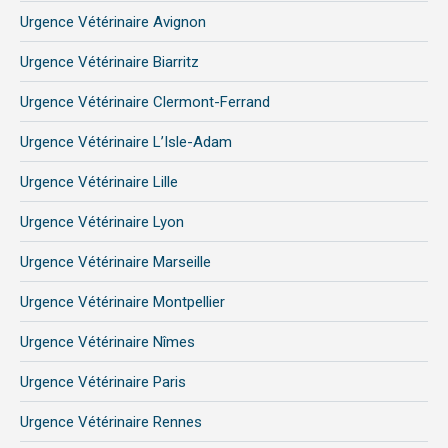
in
in
in
Urgence Vétérinaire Avignon
new
new
new
Urgence Vétérinaire Biarritz
window
window
window
Urgence Vétérinaire Clermont-Ferrand
Urgence Vétérinaire L’Isle-Adam
Urgence Vétérinaire Lille
Urgence Vétérinaire Lyon
Urgence Vétérinaire Marseille
Urgence Vétérinaire Montpellier
Urgence Vétérinaire Nîmes
Urgence Vétérinaire Paris
Urgence Vétérinaire Rennes