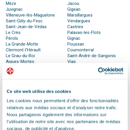
Mèze
Jacou
Juvignac
Gigean
Villeneuve-lès-Maguelone
Marsillargues
Saint-Gély-du-Fesc
Vendargues
Saint-Jean-de-Védas
Castries
Le Crès
Palavas-les-Flots
Pérols
Gignac
La Grande-Motte
Poussan
Clermont-l’Hérault
Cournonterral
Le Grau-du-Roi
Saint-André-de-Sangonis
Aigues-Mortes
Vias
QUE FAIRE EN CAS D’URGENCE ?
Ce site web utilise des cookies
Face à son animal souffrant, nous sommes nombreux à
Les cookies nous permettent d'offrir des fonctionnalités
perdre nos moyens. En effet, s’il n’est pas possible de se
relatives aux médias sociaux et d'analyser notre trafic.
préparer totalement à ce type d’événement, certains gestes
Nous partageons également des informations sur
peuvent être salvateurs.
Ainsi, le premier réflexe à avoir dans une telle situation est de
l'utilisation de notre site avec nos partenaires de médias
contacter le vétérinaire de garde ou la clinique d’urgence
sociaux, de publicité et d'analyse.