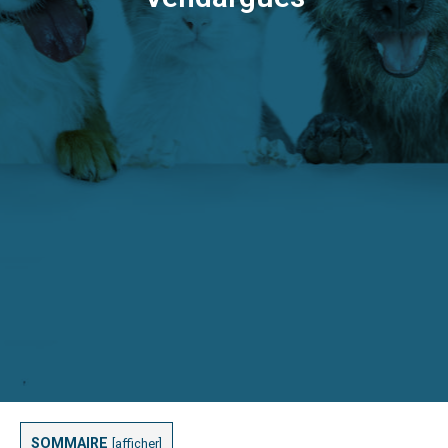
SOMMAIRE
[
afficher
]