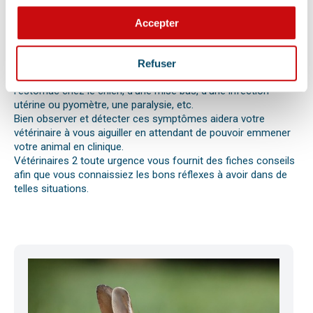
votre chat, chien ou autre nouvel animal de compagnie ne va
pas bien.
Accepter
Différentes causes peuvent être à l’origine d’une urgence pour
votre compagnon. Il peut s’agir en effet d’un épillet, d’une
réaction allergique avec œdème de Quincke, d’une intoxication
Refuser
ou envenimation, d’un syndrome dilatation torsion de
l’estomac chez le chien, d’une mise bas, d’une infection
utérine ou pyomètre, une paralysie, etc.
Bien observer et détecter ces symptômes aidera votre
vétérinaire à vous aiguiller en attendant de pouvoir emmener
votre animal en clinique.
Vétérinaires 2 toute urgence vous fournit des fiches conseils
afin que vous connaissiez les bons réflexes à avoir dans de
telles situations.