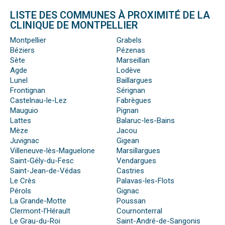
LISTE DES COMMUNES À PROXIMITÉ DE LA
CLINIQUE DE MONTPELLIER
Montpellier
Grabels
Béziers
Pézenas
Sète
Marseillan
Agde
Lodève
Lunel
Baillargues
Frontignan
Sérignan
Castelnau-le-Lez
Fabrègues
Mauguio
Pignan
Lattes
Balaruc-les-Bains
Mèze
Jacou
Juvignac
Gigean
Villeneuve-lès-Maguelone
Marsillargues
Saint-Gély-du-Fesc
Vendargues
Saint-Jean-de-Védas
Castries
Le Crès
Palavas-les-Flots
Pérols
Gignac
La Grande-Motte
Poussan
Clermont-l’Hérault
Cournonterral
Le Grau-du-Roi
Saint-André-de-Sangonis