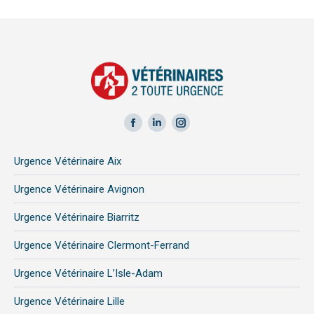
Facebook
LinkedIn
Instagram
page
page
page
Urgence Vétérinaire Aix
opens
opens
opens
in
in
in
Urgence Vétérinaire Avignon
new
new
new
Urgence Vétérinaire Biarritz
window
window
window
Urgence Vétérinaire Clermont-Ferrand
Urgence Vétérinaire L’Isle-Adam
Urgence Vétérinaire Lille