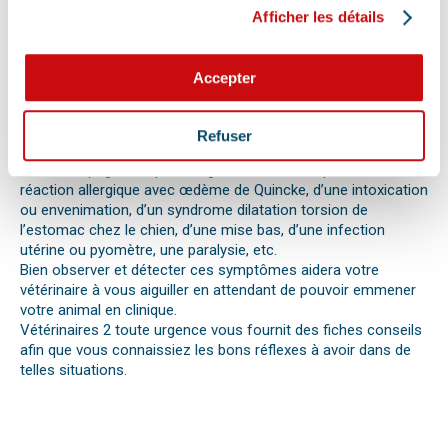
signaux. Tout comportement anormal ou abattement doit
Afficher les détails
vous alerter.
Les difficultés respiratoires, pertes de conscience, les
vomissements, constipations ou diarrhées, une blessure, une
Accepter
perte d’appétit soudaine sont autant de signes visibles que
votre chat, chien ou autre nouvel animal de compagnie ne va
pas bien.
Refuser
Différentes causes peuvent être à l’origine d’une urgence pour
votre compagnon. Il peut s’agir en effet d’un épillet, d’une
réaction allergique avec œdème de Quincke, d’une intoxication
ou envenimation, d’un syndrome dilatation torsion de
l’estomac chez le chien, d’une mise bas, d’une infection
utérine ou pyomètre, une paralysie, etc.
Bien observer et détecter ces symptômes aidera votre
vétérinaire à vous aiguiller en attendant de pouvoir emmener
votre animal en clinique.
Vétérinaires 2 toute urgence vous fournit des fiches conseils
afin que vous connaissiez les bons réflexes à avoir dans de
telles situations.