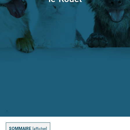
SOMMAIRE
[
afficher
]