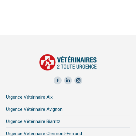
Facebook
LinkedIn
Instagram
page
page
page
Urgence Vétérinaire Aix
opens
opens
opens
in
in
in
Urgence Vétérinaire Avignon
new
new
new
Urgence Vétérinaire Biarritz
window
window
window
Urgence Vétérinaire Clermont-Ferrand