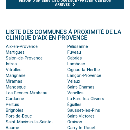
BESOIN D’UN SERVICE D’URGENCE / PRÉVENIR DE MON
ARRIVÉE
LISTE DES COMMUNES À PROXIMITÉ DE LA
CLINIQUE D’AIX-EN-PROVENCE
Aix-en-Provence
Pélissanne
Martigues
Fuveau
Salon-de-Provence
Cabriès
Istres
Lambesc
Vitrolles
Gignac-la-Nerthe
Marignane
Lançon-Provence
Miramas
Velaux
Manosque
Saint-Chamas
Les Pennes-Mirabeau
Venelles
Gardanne
La Fare-les-Oliviers
Pertuis
Éguilles
Brignoles
Sausset-les-Pins
Port-de-Bouc
Saint-Victoret
Saint-Maximin-la-Sainte-
Oraison
Baume
Carry-le-Rouet