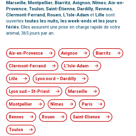
Marseille
,
Montpellier
,
Biarritz
,
Avignon
,
Nîmes
,
Aix-en-
Provence
,
Toulon
,
Saint-Étienne
,
Dardilly
,
Rennes
,
Clermont-Ferrand
,
Rouen
,
L’Isle-Adam
et
Lille
sont
ouvertes
toutes les nuits, les week-ends et les jours
fériés
. Elles assurent une prise en charge rapide de votre
animal, 365 jours par an.
Aix-en-Provence
Avignon
Biarritz
Clermont-Ferrand
L’Isle-Adam
Lille
Lyon nord – Dardilly
Lyon sud – St-Priest
Marseille
Montpellier
Nîmes
Paris
Rennes
Rouen
Saint-Etienne
Toulon