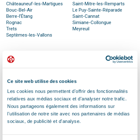
Châteauneuf-les-Martigues
Saint-Mitre-les-Remparts
Bouc-Bel-Air
Le Puy-Sainte-Réparade
Berre-l’Étang
Saint-Cannat
Rognac
Simiane-Collongue
Trets
Meyreuil
Septèmes-les-Vallons
QUE FAIRE EN CAS D’URGENCE ?
Face à son animal souffrant, nous sommes nombreux à
perdre nos moyens. En effet, s’il n’est pas possible de se
Ce site web utilise des cookies
préparer totalement à ce type d’événement, certains gestes
Les cookies nous permettent d'offrir des fonctionnalités
peuvent être salvateurs.
relatives aux médias sociaux et d'analyser notre trafic.
Ainsi, le premier réflexe à avoir dans une telle situation est de
contacter le vétérinaire de garde ou la clinique d’urgence
Nous partageons également des informations sur
vétérinaire la plus proche de votre domicile. Il est important
l'utilisation de notre site avec nos partenaires de médias
également de ne pas paniquer et de vous assurer de la
sociaux, de publicité et d'analyse.
sécurité de votre animal pour ne pas empirer la situation.
Pour pouvoir détecter un mal-être chez son animal et décrire
la situation à un professionnel, il faut faire attention aux