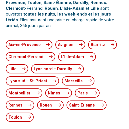
Provence
,
Toulon
,
Saint-Étienne
,
Dardilly
,
Rennes
,
Clermont-Ferrand
,
Rouen
,
L’Isle-Adam
et
Lille
sont
ouvertes
toutes les nuits, les week-ends et les jours
fériés
. Elles assurent une prise en charge rapide de votre
animal, 365 jours par an.
Aix-en-Provence
Avignon
Biarritz
Clermont-Ferrand
L’Isle-Adam
Lille
Lyon nord – Dardilly
Lyon sud – St-Priest
Marseille
Montpellier
Nîmes
Paris
Rennes
Rouen
Saint-Etienne
Toulon