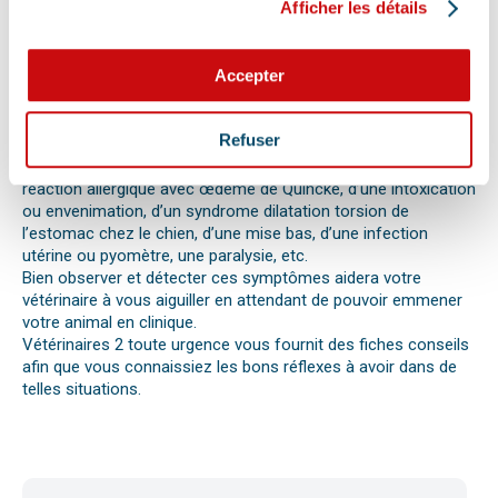
Afficher les détails
vous alerter.
Les difficultés respiratoires, pertes de conscience, les
vomissements, constipations ou diarrhées, une blessure, une
Accepter
perte d’appétit soudaine sont autant de signes visibles que
votre chat, chien ou autre nouvel animal de compagnie ne va
pas bien.
Refuser
Différentes causes peuvent être à l’origine d’une urgence pour
votre compagnon. Il peut s’agir en effet d’un épillet, d’une
réaction allergique avec œdème de Quincke, d’une intoxication
ou envenimation, d’un syndrome dilatation torsion de
l’estomac chez le chien, d’une mise bas, d’une infection
utérine ou pyomètre, une paralysie, etc.
Bien observer et détecter ces symptômes aidera votre
vétérinaire à vous aiguiller en attendant de pouvoir emmener
votre animal en clinique.
Vétérinaires 2 toute urgence vous fournit des fiches conseils
afin que vous connaissiez les bons réflexes à avoir dans de
telles situations.