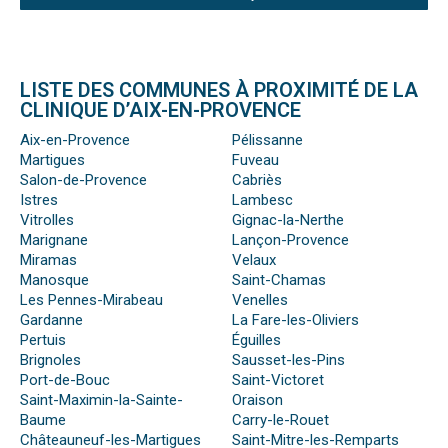
LISTE DES COMMUNES À PROXIMITÉ DE LA
CLINIQUE D’AIX-EN-PROVENCE
Aix-en-Provence
Pélissanne
Martigues
Fuveau
Salon-de-Provence
Cabriès
Istres
Lambesc
Vitrolles
Gignac-la-Nerthe
Marignane
Lançon-Provence
Miramas
Velaux
Manosque
Saint-Chamas
Les Pennes-Mirabeau
Venelles
Gardanne
La Fare-les-Oliviers
Pertuis
Éguilles
Brignoles
Sausset-les-Pins
Port-de-Bouc
Saint-Victoret
Saint-Maximin-la-Sainte-
Oraison
Baume
Carry-le-Rouet
Châteauneuf-les-Martigues
Saint-Mitre-les-Remparts