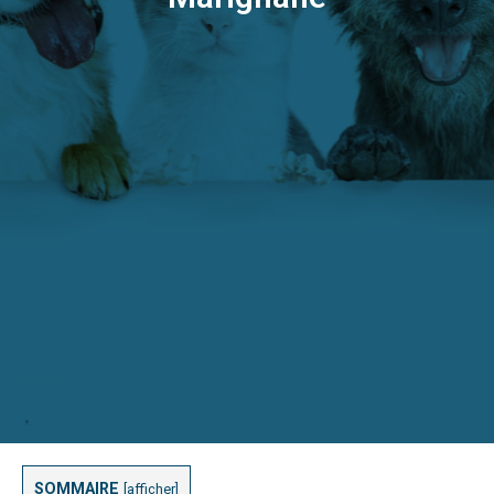
SOMMAIRE
[
afficher
]