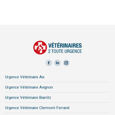
Facebook
LinkedIn
Instagram
page
page
page
Urgence Vétérinaire Aix
opens
opens
opens
in
in
in
Urgence Vétérinaire Avignon
new
new
new
Urgence Vétérinaire Biarritz
window
window
window
Urgence Vétérinaire Clermont-Ferrand