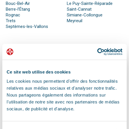
Bouc-Bel-Air
Le Puy-Sainte-Réparade
Berre-l’Étang
Saint-Cannat
Rognac
Simiane-Collongue
Trets
Meyreuil
Septèmes-les-Vallons
QUE FAIRE EN CAS D’URGENCE ?
Face à son animal souffrant, nous sommes nombreux à
perdre nos moyens. En effet, s’il n’est pas possible de se
Ce site web utilise des cookies
préparer totalement à ce type d’événement, certains gestes
peuvent être salvateurs.
Les cookies nous permettent d'offrir des fonctionnalités
Ainsi, le premier réflexe à avoir dans une telle situation est de
relatives aux médias sociaux et d'analyser notre trafic.
contacter le vétérinaire de garde ou la clinique d’urgence
Nous partageons également des informations sur
vétérinaire la plus proche de votre domicile. Il est important
l'utilisation de notre site avec nos partenaires de médias
également de ne pas paniquer et de vous assurer de la
sociaux, de publicité et d'analyse.
sécurité de votre animal pour ne pas empirer la situation.
Pour pouvoir détecter un mal-être chez son animal et décrire
la situation à un professionnel, il faut faire attention aux
signaux. Tout comportement anormal ou abattement doit