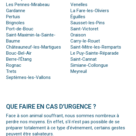
Les Pennes-Mirabeau
Venelles
Gardanne
La Fare-les-Oliviers
Pertuis
Éguilles
Brignoles
Sausset-les-Pins
Port-de-Bouc
Saint-Victoret
Saint-Maximin-la-Sainte-
Oraison
Baume
Carry-le-Rouet
Châteauneuf-les-Martigues
Saint-Mitre-les-Remparts
Bouc-Bel-Air
Le Puy-Sainte-Réparade
Berre-l’Étang
Saint-Cannat
Rognac
Simiane-Collongue
Trets
Meyreuil
Septèmes-les-Vallons
QUE FAIRE EN CAS D’URGENCE ?
Face à son animal souffrant, nous sommes nombreux à
perdre nos moyens. En effet, s’il n’est pas possible de se
préparer totalement à ce type d’événement, certains gestes
peuvent être salvateurs.