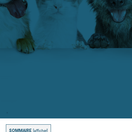
SOMMAIRE
[
afficher
]