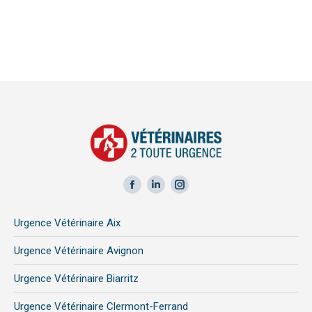
Facebook
LinkedIn
Instagram
page
page
page
Urgence Vétérinaire Aix
opens
opens
opens
in
in
in
Urgence Vétérinaire Avignon
new
new
new
Urgence Vétérinaire Biarritz
window
window
window
Urgence Vétérinaire Clermont-Ferrand