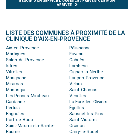
BESOIN D’UN SERVICE D’URGENCE / PRÉVENIR DE MON
ARRIVÉE
LISTE DES COMMUNES À PROXIMITÉ DE LA
CLINIQUE D’AIX-EN-PROVENCE
Aix-en-Provence
Pélissanne
Martigues
Fuveau
Salon-de-Provence
Cabriès
Istres
Lambesc
Vitrolles
Gignac-la-Nerthe
Marignane
Lançon-Provence
Miramas
Velaux
Manosque
Saint-Chamas
Les Pennes-Mirabeau
Venelles
Gardanne
La Fare-les-Oliviers
Pertuis
Éguilles
Brignoles
Sausset-les-Pins
Port-de-Bouc
Saint-Victoret
Saint-Maximin-la-Sainte-
Oraison
Baume
Carry-le-Rouet