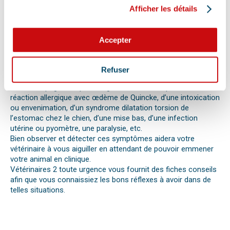
signaux. Tout comportement anormal ou abattement doit
Afficher les détails
vous alerter.
Les difficultés respiratoires, pertes de conscience, les
vomissements, constipations ou diarrhées, une blessure, une
Accepter
perte d’appétit soudaine sont autant de signes visibles que
votre chat, chien ou autre nouvel animal de compagnie ne va
pas bien.
Refuser
Différentes causes peuvent être à l’origine d’une urgence pour
votre compagnon. Il peut s’agir en effet d’un épillet, d’une
réaction allergique avec œdème de Quincke, d’une intoxication
ou envenimation, d’un syndrome dilatation torsion de
l’estomac chez le chien, d’une mise bas, d’une infection
utérine ou pyomètre, une paralysie, etc.
Bien observer et détecter ces symptômes aidera votre
vétérinaire à vous aiguiller en attendant de pouvoir emmener
votre animal en clinique.
Vétérinaires 2 toute urgence vous fournit des fiches conseils
afin que vous connaissiez les bons réflexes à avoir dans de
telles situations.