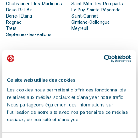
Châteauneuf-les-Martigues
Saint-Mitre-les-Remparts
Bouc-Bel-Air
Le Puy-Sainte-Réparade
Berre-l’Étang
Saint-Cannat
Rognac
Simiane-Collongue
Trets
Meyreuil
Septèmes-les-Vallons
QUE FAIRE EN CAS D’URGENCE ?
Face à son animal souffrant, nous sommes nombreux à
perdre nos moyens. En effet, s’il n’est pas possible de se
Ce site web utilise des cookies
préparer totalement à ce type d’événement, certains gestes
Les cookies nous permettent d'offrir des fonctionnalités
peuvent être salvateurs.
relatives aux médias sociaux et d'analyser notre trafic.
Ainsi, le premier réflexe à avoir dans une telle situation est de
contacter le vétérinaire de garde ou la clinique d’urgence
Nous partageons également des informations sur
vétérinaire la plus proche de votre domicile. Il est important
l'utilisation de notre site avec nos partenaires de médias
également de ne pas paniquer et de vous assurer de la
sociaux, de publicité et d'analyse.
sécurité de votre animal pour ne pas empirer la situation.
Pour pouvoir détecter un mal-être chez son animal et décrire
la situation à un professionnel, il faut faire attention aux