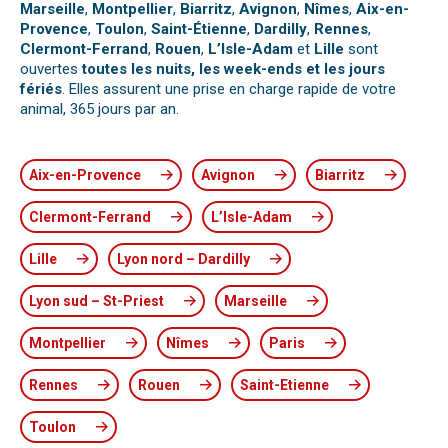
Marseille
,
Montpellier
,
Biarritz
,
Avignon
,
Nîmes
,
Aix-en-
Provence
,
Toulon
,
Saint-Étienne
,
Dardilly
,
Rennes
,
Clermont-Ferrand
,
Rouen
,
L’Isle-Adam
et
Lille
sont
ouvertes
toutes les nuits, les week-ends et les jours
fériés
. Elles assurent une prise en charge rapide de votre
animal, 365 jours par an.
Aix-en-Provence
Avignon
Biarritz
Clermont-Ferrand
L’Isle-Adam
Lille
Lyon nord – Dardilly
Lyon sud – St-Priest
Marseille
Montpellier
Nîmes
Paris
Rennes
Rouen
Saint-Etienne
Toulon