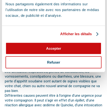
QUE FAIRE EN CAS D’URGENCE ?
Nous partageons également des informations sur
Face à son animal souffrant, nous sommes nombreux à
l'utilisation de notre site avec nos partenaires de médias
perdre nos moyens. En effet, s’il n’est pas possible de se
sociaux, de publicité et d'analyse.
préparer totalement à ce type d’événement, certains gestes
peuvent être salvateurs.
Ainsi, le premier réflexe à avoir dans une telle situation est de
contacter le vétérinaire de garde ou la clinique d’urgence
Afficher les détails
vétérinaire la plus proche de votre domicile. Il est important
également de ne pas paniquer et de vous assurer de la
sécurité de votre animal pour ne pas empirer la situation.
Accepter
Pour pouvoir détecter un mal-être chez son animal et décrire
la situation à un professionnel, il faut faire attention aux
signaux. Tout comportement anormal ou abattement doit
Refuser
vous alerter.
Les difficultés respiratoires, pertes de conscience, les
vomissements, constipations ou diarrhées, une blessure, une
perte d’appétit soudaine sont autant de signes visibles que
votre chat, chien ou autre nouvel animal de compagnie ne va
pas bien.
Différentes causes peuvent être à l’origine d’une urgence pour
votre compagnon. Il peut s’agir en effet d’un épillet, d’une
réaction allergique avec œdème de Quincke, d’une intoxication