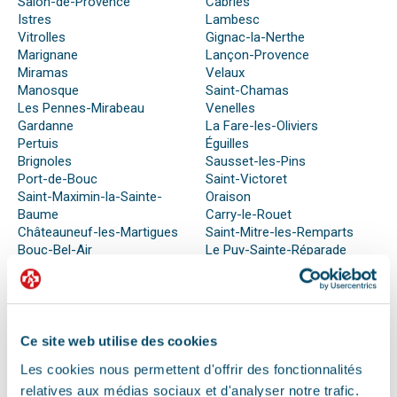
Salon-de-Provence
Cabriès
Istres
Lambesc
Vitrolles
Gignac-la-Nerthe
Marignane
Lançon-Provence
Miramas
Velaux
Manosque
Saint-Chamas
Les Pennes-Mirabeau
Venelles
Gardanne
La Fare-les-Oliviers
Pertuis
Éguilles
Brignoles
Sausset-les-Pins
Port-de-Bouc
Saint-Victoret
Saint-Maximin-la-Sainte-
Oraison
Baume
Carry-le-Rouet
Châteauneuf-les-Martigues
Saint-Mitre-les-Remparts
Bouc-Bel-Air
Le Puy-Sainte-Réparade
Berre-l’Étang
Saint-Cannat
Rognac
Simiane-Collongue
Trets
Meyreuil
Septèmes-les-Vallons
Ce site web utilise des cookies
Les cookies nous permettent d'offrir des fonctionnalités
relatives aux médias sociaux et d'analyser notre trafic.