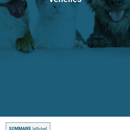
SOMMAIRE
[
afficher
]