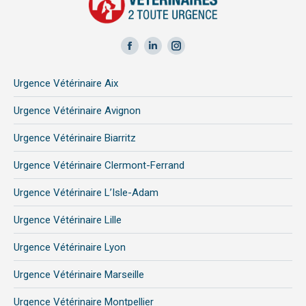
Facebook
LinkedIn
Instagram
page
page
page
Urgence Vétérinaire Aix
opens
opens
opens
in
in
in
Urgence Vétérinaire Avignon
new
new
new
Urgence Vétérinaire Biarritz
window
window
window
Urgence Vétérinaire Clermont-Ferrand
Urgence Vétérinaire L’Isle-Adam
Urgence Vétérinaire Lille
Urgence Vétérinaire Lyon
Urgence Vétérinaire Marseille
Urgence Vétérinaire Montpellier