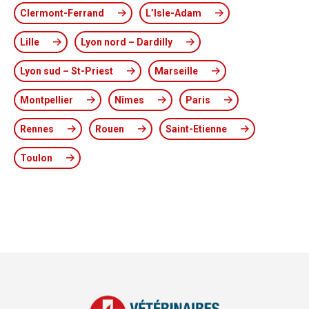
Clermont-Ferrand
L’Isle-Adam
Lille
Lyon nord – Dardilly
Lyon sud – St-Priest
Marseille
Montpellier
Nîmes
Paris
Rennes
Rouen
Saint-Etienne
Toulon