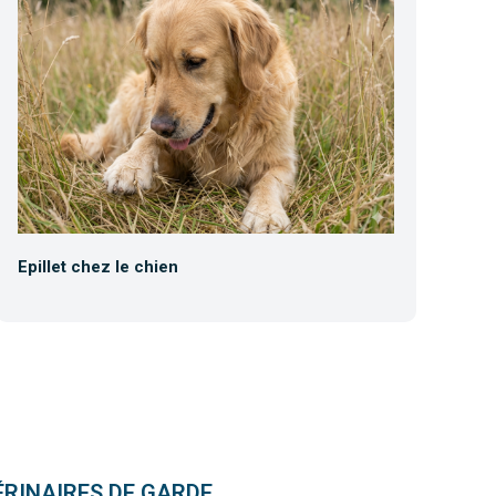
Epillet chez le chien
Tr
ÉRINAIRES DE GARDE