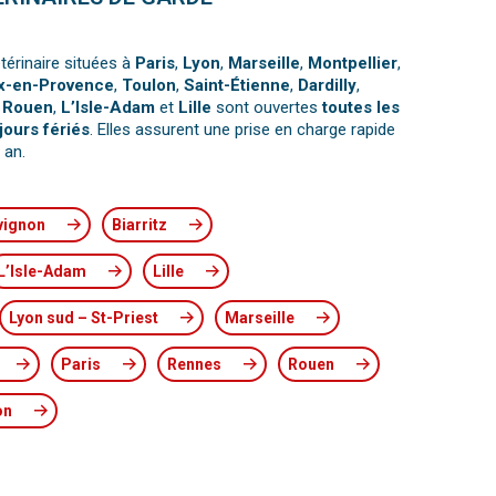
térinaire situées à
Paris
,
Lyon
,
Marseille
,
Montpellier
,
x-en-Provence
,
Toulon
,
Saint-Étienne
,
Dardilly
,
,
Rouen
,
L’Isle-Adam
et
Lille
sont ouvertes
toutes les
jours fériés
. Elles assurent une prise en charge rapide
 an.
vignon
Biarritz
L’Isle-Adam
Lille
Lyon sud – St-Priest
Marseille
Paris
Rennes
Rouen
on