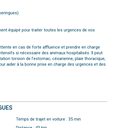
seringues)
ent équipé pour traiter toutes les urgences de vos
attente en cas de forte affluence et prendre en charge
intensifs si nécessaire des animaux hospitalisés. Il peut
ation torsion de l’estomac, césarienne, plaie thoracique,
 pour aider à la bonne prise en charge des urgences et des
GUES
Temps de trajet en voiture : 35 min
Distance : 43 km