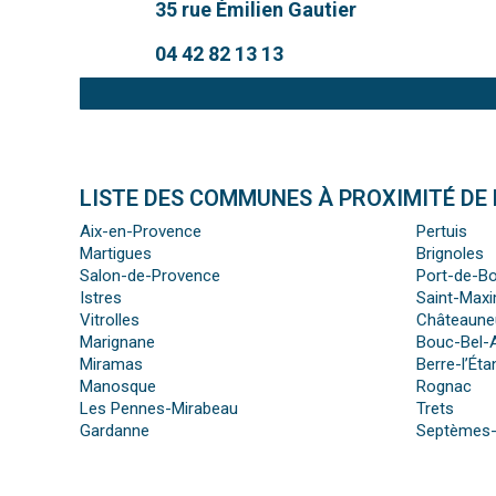
35 rue Émilien Gautier
04 42 82 13 13
LISTE DES COMMUNES À PROXIMITÉ DE 
Aix-en-Provence
Pertuis
Martigues
Brignoles
Salon-de-Provence
Port-de-B
Istres
Saint-Maxi
Vitrolles
Châteaune
Marignane
Bouc-Bel-A
Miramas
Berre-l’Éta
Manosque
Rognac
Les Pennes-Mirabeau
Trets
Gardanne
Septèmes-