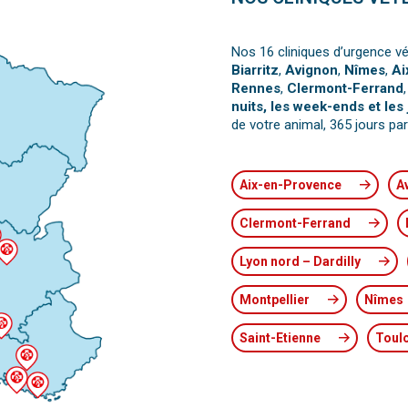
Nos 16 cliniques d’urgence vé
Biarritz
,
Avignon
,
Nîmes
,
Ai
Rennes
,
Clermont-Ferrand
nuits, les week-ends et les 
de votre animal, 365 jours par
Aix-en-Provence
A
Clermont-Ferrand
Lyon nord – Dardilly
Montpellier
Nîmes
Saint-Etienne
Toul