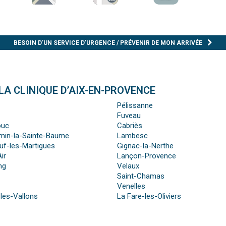
BESOIN D’UN SERVICE D’URGENCE / PRÉVENIR DE MON ARRIVÉE
LA CLINIQUE D’AIX-EN-PROVENCE
Pélissanne
Fuveau
ouc
Cabriès
min-la-Sainte-Baume
Lambesc
uf-les-Martigues
Gignac-la-Nerthe
ir
Lançon-Provence
ng
Velaux
Saint-Chamas
Venelles
les-Vallons
La Fare-les-Oliviers