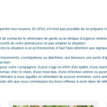
dre nos moyens. En effet, s’il n’est pas possible de se préparer t
st de contacter le vétérinaire de garde ou la clinique d’urgence vétérin
urité de votre animal pour ne pas empirer la situation.
rire la situation à un professionnel, il faut faire attention aux si
vomissements, constipations ou diarrhées, une blessure, une perte d’a
s bien.
pour votre compagnon. Il peut s’agir en effet d’un épillet, d’une réa
tomac chez le chien, d’une mise bas, d’une infection utérine ou pyomè
érinaire à vous aiguiller en attendant de pouvoir emmener votre anim
eils afin que vous connaissiez les bons réflexes à avoir dans de telle