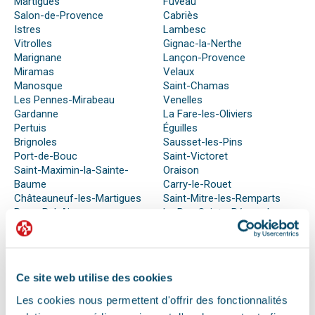
Martigues
Fuveau
Salon-de-Provence
Cabriès
Istres
Lambesc
Vitrolles
Gignac-la-Nerthe
Marignane
Lançon-Provence
Miramas
Velaux
Manosque
Saint-Chamas
Les Pennes-Mirabeau
Venelles
Gardanne
La Fare-les-Oliviers
Pertuis
Éguilles
Brignoles
Sausset-les-Pins
Port-de-Bouc
Saint-Victoret
Saint-Maximin-la-Sainte-
Oraison
Baume
Carry-le-Rouet
Châteauneuf-les-Martigues
Saint-Mitre-les-Remparts
Bouc-Bel-Air
Le Puy-Sainte-Réparade
Berre-l’Étang
Saint-Cannat
Rognac
Simiane-Collongue
Trets
Meyreuil
Septèmes-les-Vallons
Ce site web utilise des cookies
Les cookies nous permettent d'offrir des fonctionnalités