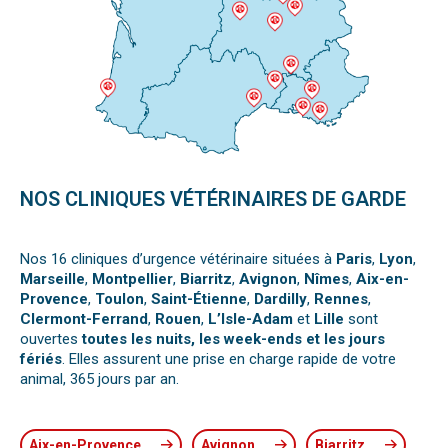
NOS CLINIQUES VÉTÉRINAIRES DE GARDE
Nos 16 cliniques d’urgence vétérinaire situées à
Paris
,
Lyon
,
Marseille
,
Montpellier
,
Biarritz
,
Avignon
,
Nîmes
,
Aix-en-
Provence
,
Toulon
,
Saint-Étienne
,
Dardilly
,
Rennes
,
Clermont-Ferrand
,
Rouen
,
L’Isle-Adam
et
Lille
sont
ouvertes
toutes les nuits, les week-ends et les jours
fériés
. Elles assurent une prise en charge rapide de votre
animal, 365 jours par an.
Aix-en-Provence
Avignon
Biarritz