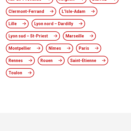
Clermont-Ferrand
L’Isle-Adam
Lille
Lyon nord – Dardilly
Lyon sud – St-Priest
Marseille
Montpellier
Nîmes
Paris
Rennes
Rouen
Saint-Etienne
Toulon