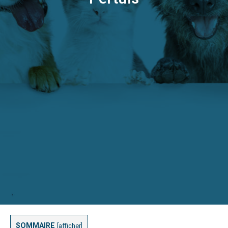
SOMMAIRE
[
afficher
]