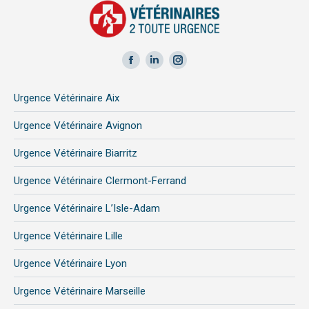
Facebook
LinkedIn
Instagram
page
page
page
Urgence Vétérinaire Aix
opens
opens
opens
in
in
in
Urgence Vétérinaire Avignon
new
new
new
Urgence Vétérinaire Biarritz
window
window
window
Urgence Vétérinaire Clermont-Ferrand
Urgence Vétérinaire L’Isle-Adam
Urgence Vétérinaire Lille
Urgence Vétérinaire Lyon
Urgence Vétérinaire Marseille