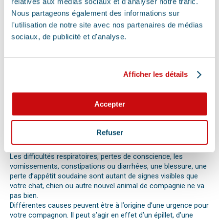
relatives aux médias sociaux et d'analyser notre trafic.
Nous partageons également des informations sur
QUE FAIRE EN CAS D’URGENCE ?
l'utilisation de notre site avec nos partenaires de médias
Face à son animal souffrant, nous sommes nombreux à
sociaux, de publicité et d'analyse.
perdre nos moyens. En effet, s’il n’est pas possible de se
préparer totalement à ce type d’événement, certains gestes
peuvent être salvateurs.
Ainsi, le premier réflexe à avoir dans une telle situation est de
Afficher les détails
contacter le vétérinaire de garde ou la clinique d’urgence
vétérinaire la plus proche de votre domicile. Il est important
également de ne pas paniquer et de vous assurer de la
Accepter
sécurité de votre animal pour ne pas empirer la situation.
Pour pouvoir détecter un mal-être chez son animal et décrire
la situation à un professionnel, il faut faire attention aux
Refuser
signaux. Tout comportement anormal ou abattement doit
vous alerter.
Les difficultés respiratoires, pertes de conscience, les
vomissements, constipations ou diarrhées, une blessure, une
perte d’appétit soudaine sont autant de signes visibles que
votre chat, chien ou autre nouvel animal de compagnie ne va
pas bien.
Différentes causes peuvent être à l’origine d’une urgence pour
votre compagnon. Il peut s’agir en effet d’un épillet, d’une