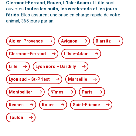
Clermont-Ferrand
,
Rouen
,
L’Isle-Adam
et
Lille
sont
ouvertes
toutes les nuits, les week-ends et les jours
fériés
. Elles assurent une prise en charge rapide de votre
animal, 365 jours par an.
Aix-en-Provence
Avignon
Biarritz
Clermont-Ferrand
L’Isle-Adam
Lille
Lyon nord – Dardilly
Lyon sud – St-Priest
Marseille
Montpellier
Nîmes
Paris
Rennes
Rouen
Saint-Etienne
Toulon