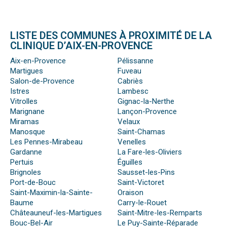
LISTE DES COMMUNES À PROXIMITÉ DE LA
CLINIQUE D’AIX-EN-PROVENCE
Aix-en-Provence
Pélissanne
Martigues
Fuveau
Salon-de-Provence
Cabriès
Istres
Lambesc
Vitrolles
Gignac-la-Nerthe
Marignane
Lançon-Provence
Miramas
Velaux
Manosque
Saint-Chamas
Les Pennes-Mirabeau
Venelles
Gardanne
La Fare-les-Oliviers
Pertuis
Éguilles
Brignoles
Sausset-les-Pins
Port-de-Bouc
Saint-Victoret
Saint-Maximin-la-Sainte-
Oraison
Baume
Carry-le-Rouet
Châteauneuf-les-Martigues
Saint-Mitre-les-Remparts
Bouc-Bel-Air
Le Puy-Sainte-Réparade