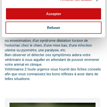
Les difficultés respiratoires, pertes de conscience, les
vomissements, constipations ou diarrhées, une blessure, une
perte d’appétit soudaine sont autant de signes visibles que
Accepter
votre chat, chien ou autre nouvel animal de compagnie ne va
pas bien.
Différentes causes peuvent être à l’origine d’une urgence pour
Refuser
votre compagnon. Il peut s’agir en effet d’un épillet, d’une
réaction allergique avec œdème de Quincke, d’une intoxication
ou envenimation, d’un syndrome dilatation torsion de
l’estomac chez le chien, d’une mise bas, d’une infection
utérine ou pyomètre, une paralysie, etc.
Bien observer et détecter ces symptômes aidera votre
vétérinaire à vous aiguiller en attendant de pouvoir emmener
votre animal en clinique.
Vétérinaires 2 toute urgence vous fournit des fiches conseils
afin que vous connaissiez les bons réflexes à avoir dans de
telles situations.