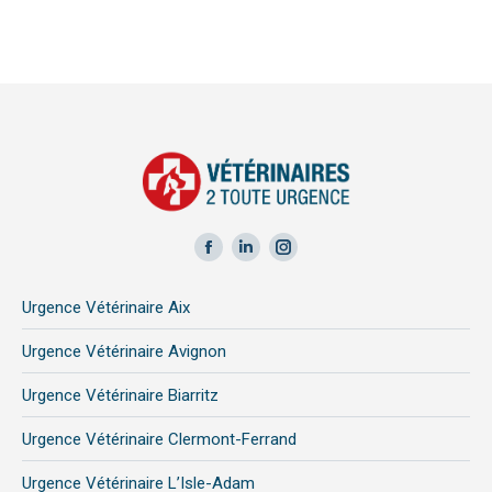
Facebook
LinkedIn
Instagram
page
page
page
Urgence Vétérinaire Aix
opens
opens
opens
in
in
in
Urgence Vétérinaire Avignon
new
new
new
Urgence Vétérinaire Biarritz
window
window
window
Urgence Vétérinaire Clermont-Ferrand
Urgence Vétérinaire L’Isle-Adam