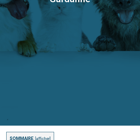
SOMMAIRE
[
afficher
]