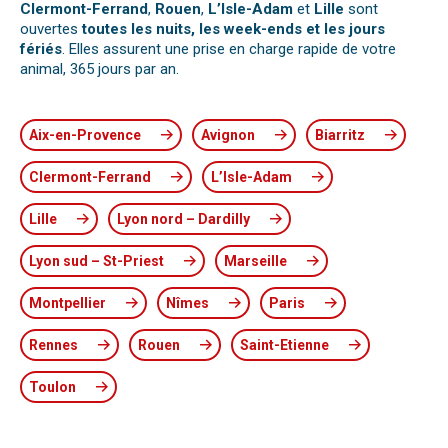
Clermont-Ferrand
,
Rouen
,
L’Isle-Adam
et
Lille
sont
ouvertes
toutes les nuits, les week-ends et les jours
fériés
. Elles assurent une prise en charge rapide de votre
animal, 365 jours par an.
Aix-en-Provence
Avignon
Biarritz
Clermont-Ferrand
L’Isle-Adam
Lille
Lyon nord – Dardilly
Lyon sud – St-Priest
Marseille
Montpellier
Nîmes
Paris
Rennes
Rouen
Saint-Etienne
Toulon