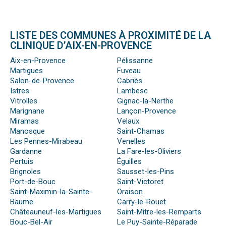
LISTE DES COMMUNES À PROXIMITÉ DE LA
CLINIQUE D’AIX-EN-PROVENCE
Aix-en-Provence
Pélissanne
Martigues
Fuveau
Salon-de-Provence
Cabriès
Istres
Lambesc
Vitrolles
Gignac-la-Nerthe
Marignane
Lançon-Provence
Miramas
Velaux
Manosque
Saint-Chamas
Les Pennes-Mirabeau
Venelles
Gardanne
La Fare-les-Oliviers
Pertuis
Éguilles
Brignoles
Sausset-les-Pins
Port-de-Bouc
Saint-Victoret
Saint-Maximin-la-Sainte-
Oraison
Baume
Carry-le-Rouet
Châteauneuf-les-Martigues
Saint-Mitre-les-Remparts
Bouc-Bel-Air
Le Puy-Sainte-Réparade