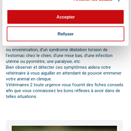
Les difficultés respiratoires, pertes de conscience, les
vomissements, constipations ou diarrhées, une blessure, une
perte d’appétit soudaine sont autant de signes visibles que
Accepter
votre chat, chien ou autre nouvel animal de compagnie ne va
pas bien.
Différentes causes peuvent être à l’origine d’une urgence pour
Refuser
votre compagnon. Il peut s’agir en effet d’un épillet, d’une
réaction allergique avec œdème de Quincke, d’une intoxication
ou envenimation, d’un syndrome dilatation torsion de
l’estomac chez le chien, d’une mise bas, d’une infection
utérine ou pyomètre, une paralysie, etc.
Bien observer et détecter ces symptômes aidera votre
vétérinaire à vous aiguiller en attendant de pouvoir emmener
votre animal en clinique.
Vétérinaires 2 toute urgence vous fournit des fiches conseils
afin que vous connaissiez les bons réflexes à avoir dans de
telles situations.