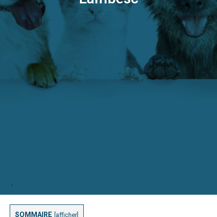
SOMMAIRE
[
afficher
]