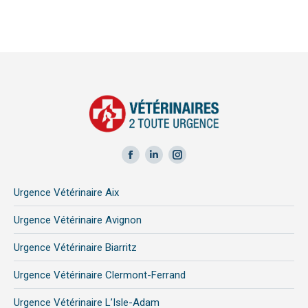
Facebook
LinkedIn
Instagram
page
page
page
Urgence Vétérinaire Aix
opens
opens
opens
in
in
in
Urgence Vétérinaire Avignon
new
new
new
Urgence Vétérinaire Biarritz
window
window
window
Urgence Vétérinaire Clermont-Ferrand
Urgence Vétérinaire L’Isle-Adam