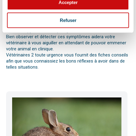
Différentes causes peuvent être à l’origine d’une urgence pour
Accepter
votre compagnon. Il peut s’agir en effet d’un épillet, d’une
réaction allergique avec œdème de Quincke, d’une intoxication
ou envenimation, d’un syndrome dilatation torsion de
Refuser
l’estomac chez le chien, d’une mise bas, d’une infection
utérine ou pyomètre, une paralysie, etc.
Bien observer et détecter ces symptômes aidera votre
vétérinaire à vous aiguiller en attendant de pouvoir emmener
votre animal en clinique.
Vétérinaires 2 toute urgence vous fournit des fiches conseils
afin que vous connaissiez les bons réflexes à avoir dans de
telles situations.