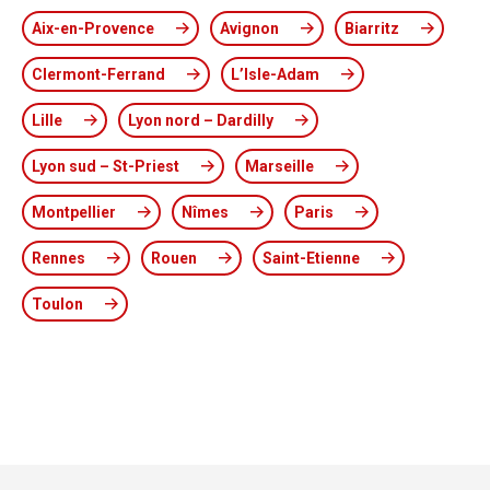
Aix-en-Provence
Avignon
Biarritz
Clermont-Ferrand
L’Isle-Adam
Lille
Lyon nord – Dardilly
Lyon sud – St-Priest
Marseille
Montpellier
Nîmes
Paris
Rennes
Rouen
Saint-Etienne
Toulon