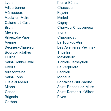
Lyon
Pierre-Bénite
Villeurbanne
Chassieu
Vénissieux
Feyzin
Vaulx-en-Velin
Miribel
Caluire-et-Cuire
Grigny
Bron
Charvieu-Chavagneux
Meyzieu
Irigny
Rillieux-la-Pape
Chaponost
Vienne
La Tour-du-Pin
Décines-Charpieu
Les Avenières Veyrins-
Bourgoin-Jallieu
Thuellin
Oullins
Meximieux
Saint-Genis-Laval
Tignieu-Jameyzieu
Givors
La Verpillière
Villefontaine
Lagnieu
Saint-Fons
Montluel
L’Isle-d’Abeau
Fontaines-sur-Saône
Mions
Saint-Bonnet-de-Mure
Genas
Saint-Rambert-d’Albon
Brignais
Rives
Corbas