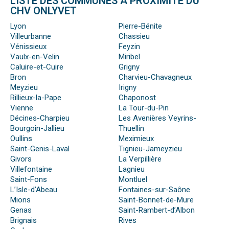
LISTE DES COMMUNES À PROXIMITÉ DU
CHV ONLYVET
Lyon
Pierre-Bénite
Villeurbanne
Chassieu
Vénissieux
Feyzin
Vaulx-en-Velin
Miribel
Caluire-et-Cuire
Grigny
Bron
Charvieu-Chavagneux
Meyzieu
Irigny
Rillieux-la-Pape
Chaponost
Vienne
La Tour-du-Pin
Décines-Charpieu
Les Avenières Veyrins-
Bourgoin-Jallieu
Thuellin
Oullins
Meximieux
Saint-Genis-Laval
Tignieu-Jameyzieu
Givors
La Verpillière
Villefontaine
Lagnieu
Saint-Fons
Montluel
L’Isle-d’Abeau
Fontaines-sur-Saône
Mions
Saint-Bonnet-de-Mure
Genas
Saint-Rambert-d’Albon
Brignais
Rives