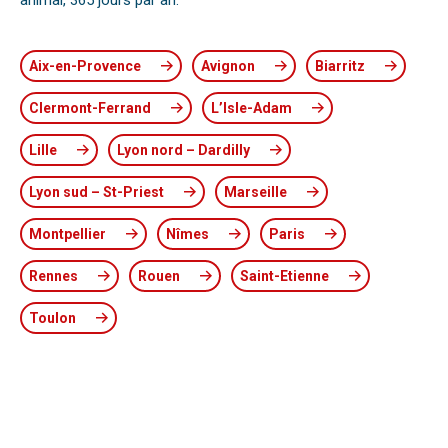
animal, 365 jours par an.
Aix-en-Provence
Avignon
Biarritz
Clermont-Ferrand
L’Isle-Adam
Lille
Lyon nord – Dardilly
Lyon sud – St-Priest
Marseille
Montpellier
Nîmes
Paris
Rennes
Rouen
Saint-Etienne
Toulon