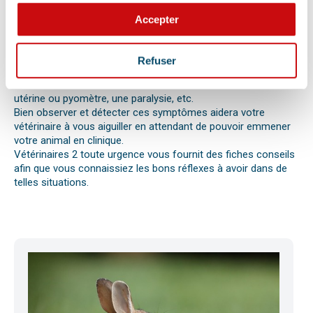
votre chat, chien ou autre nouvel animal de compagnie ne va
pas bien.
Accepter
Différentes causes peuvent être à l’origine d’une urgence pour
votre compagnon. Il peut s’agir en effet d’un épillet, d’une
réaction allergique avec œdème de Quincke, d’une intoxication
Refuser
ou envenimation, d’un syndrome dilatation torsion de
l’estomac chez le chien, d’une mise bas, d’une infection
utérine ou pyomètre, une paralysie, etc.
Bien observer et détecter ces symptômes aidera votre
vétérinaire à vous aiguiller en attendant de pouvoir emmener
votre animal en clinique.
Vétérinaires 2 toute urgence vous fournit des fiches conseils
afin que vous connaissiez les bons réflexes à avoir dans de
telles situations.