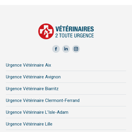
Facebook
LinkedIn
Instagram
page
page
page
Urgence Vétérinaire Aix
opens
opens
opens
in
in
in
Urgence Vétérinaire Avignon
new
new
new
Urgence Vétérinaire Biarritz
window
window
window
Urgence Vétérinaire Clermont-Ferrand
Urgence Vétérinaire L’Isle-Adam
Urgence Vétérinaire Lille