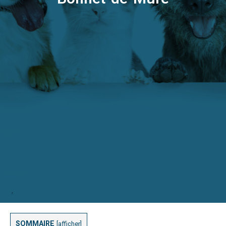
SOMMAIRE
[
afficher
]