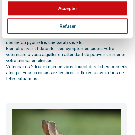
votre chat, chien ou autre nouvel animal de compagnie ne va
pas bien.
Accepter
Différentes causes peuvent être à l’origine d’une urgence pour
votre compagnon. Il peut s’agir en effet d’un épillet, d’une
réaction allergique avec œdème de Quincke, d’une intoxication
Refuser
ou envenimation, d’un syndrome dilatation torsion de
l’estomac chez le chien, d’une mise bas, d’une infection
utérine ou pyomètre, une paralysie, etc.
Bien observer et détecter ces symptômes aidera votre
vétérinaire à vous aiguiller en attendant de pouvoir emmener
votre animal en clinique.
Vétérinaires 2 toute urgence vous fournit des fiches conseils
afin que vous connaissiez les bons réflexes à avoir dans de
telles situations.