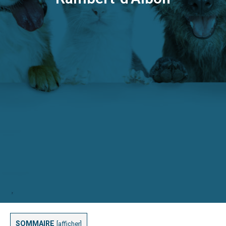
SOMMAIRE
[
afficher
]