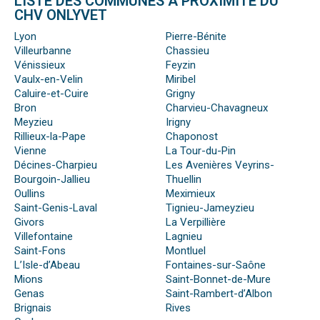
LISTE DES COMMUNES À PROXIMITÉ DU
CHV ONLYVET
Lyon
Pierre-Bénite
Villeurbanne
Chassieu
Vénissieux
Feyzin
Vaulx-en-Velin
Miribel
Caluire-et-Cuire
Grigny
Bron
Charvieu-Chavagneux
Meyzieu
Irigny
Rillieux-la-Pape
Chaponost
Vienne
La Tour-du-Pin
Décines-Charpieu
Les Avenières Veyrins-
Bourgoin-Jallieu
Thuellin
Oullins
Meximieux
Saint-Genis-Laval
Tignieu-Jameyzieu
Givors
La Verpillière
Villefontaine
Lagnieu
Saint-Fons
Montluel
L’Isle-d’Abeau
Fontaines-sur-Saône
Mions
Saint-Bonnet-de-Mure
Genas
Saint-Rambert-d’Albon
Brignais
Rives