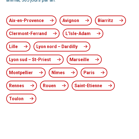
animal, 365 jours par an.
Aix-en-Provence
Avignon
Biarritz
Clermont-Ferrand
L’Isle-Adam
Lille
Lyon nord – Dardilly
Lyon sud – St-Priest
Marseille
Montpellier
Nîmes
Paris
Rennes
Rouen
Saint-Etienne
Toulon