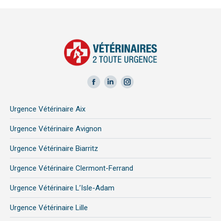
Facebook
LinkedIn
Instagram
page
page
page
Urgence Vétérinaire Aix
opens
opens
opens
in
in
in
Urgence Vétérinaire Avignon
new
new
new
Urgence Vétérinaire Biarritz
window
window
window
Urgence Vétérinaire Clermont-Ferrand
Urgence Vétérinaire L’Isle-Adam
Urgence Vétérinaire Lille