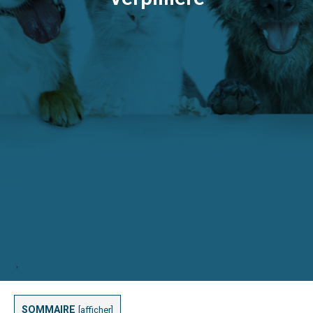
SOMMAIRE
[
afficher
]