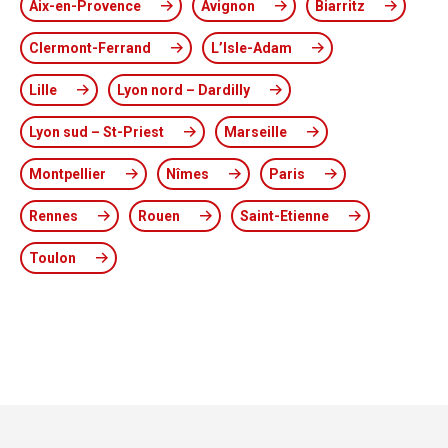
Aix-en-Provence
Avignon
Biarritz
Clermont-Ferrand
L’Isle-Adam
Lille
Lyon nord – Dardilly
Lyon sud – St-Priest
Marseille
Montpellier
Nîmes
Paris
Rennes
Rouen
Saint-Etienne
Toulon