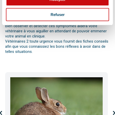
votre compagnon. Il peut s’agir en effet d’un épillet, d’une
réaction allergique avec œdème de Quincke, d’une intoxication
ou envenimation, d’un syndrome dilatation torsion de
Refuser
l’estomac chez le chien, d’une mise bas, d’une infection
utérine ou pyomètre, une paralysie, etc.
Bien observer et détecter ces symptômes aidera votre
vétérinaire à vous aiguiller en attendant de pouvoir emmener
votre animal en clinique.
Vétérinaires 2 toute urgence vous fournit des fiches conseils
afin que vous connaissiez les bons réflexes à avoir dans de
telles situations.