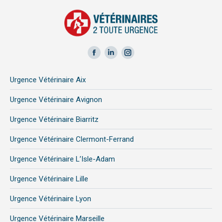
Facebook
LinkedIn
Instagram
page
page
page
Urgence Vétérinaire Aix
opens
opens
opens
in
in
in
Urgence Vétérinaire Avignon
new
new
new
Urgence Vétérinaire Biarritz
window
window
window
Urgence Vétérinaire Clermont-Ferrand
Urgence Vétérinaire L’Isle-Adam
Urgence Vétérinaire Lille
Urgence Vétérinaire Lyon
Urgence Vétérinaire Marseille