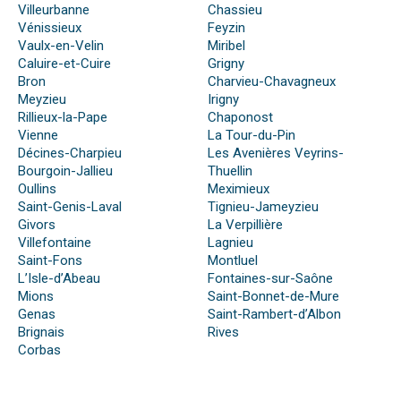
Villeurbanne
Chassieu
Vénissieux
Feyzin
Vaulx-en-Velin
Miribel
Caluire-et-Cuire
Grigny
Bron
Charvieu-Chavagneux
Meyzieu
Irigny
Rillieux-la-Pape
Chaponost
Vienne
La Tour-du-Pin
Décines-Charpieu
Les Avenières Veyrins-
Bourgoin-Jallieu
Thuellin
Oullins
Meximieux
Saint-Genis-Laval
Tignieu-Jameyzieu
Givors
La Verpillière
Villefontaine
Lagnieu
Saint-Fons
Montluel
L’Isle-d’Abeau
Fontaines-sur-Saône
Mions
Saint-Bonnet-de-Mure
Genas
Saint-Rambert-d’Albon
Brignais
Rives
Corbas