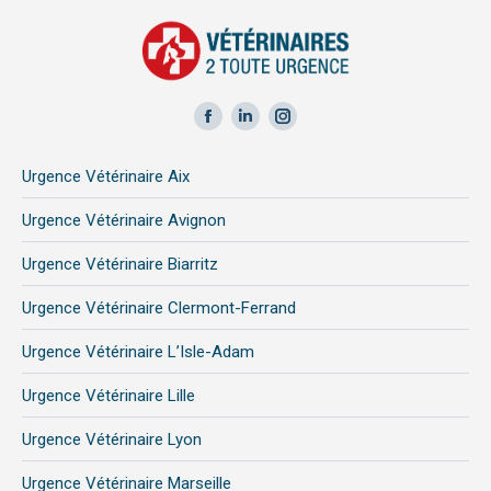
Facebook
LinkedIn
Instagram
page
page
page
Urgence Vétérinaire Aix
opens
opens
opens
in
in
in
Urgence Vétérinaire Avignon
new
new
new
Urgence Vétérinaire Biarritz
window
window
window
Urgence Vétérinaire Clermont-Ferrand
Urgence Vétérinaire L’Isle-Adam
Urgence Vétérinaire Lille
Urgence Vétérinaire Lyon
Urgence Vétérinaire Marseille