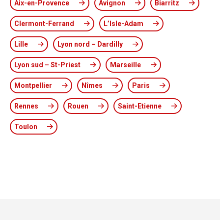
Aix-en-Provence
Avignon
Biarritz
Clermont-Ferrand
L’Isle-Adam
Lille
Lyon nord – Dardilly
Lyon sud – St-Priest
Marseille
Montpellier
Nîmes
Paris
Rennes
Rouen
Saint-Etienne
Toulon