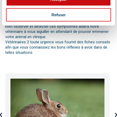
votre compagnon. Il peut s’agir en effet d’un épillet, d’une
réaction allergique avec œdème de Quincke, d’une intoxication
ou envenimation, d’un syndrome dilatation torsion de
Refuser
l’estomac chez le chien, d’une mise bas, d’une infection
utérine ou pyomètre, une paralysie, etc.
Bien observer et détecter ces symptômes aidera votre
vétérinaire à vous aiguiller en attendant de pouvoir emmener
votre animal en clinique.
Vétérinaires 2 toute urgence vous fournit des fiches conseils
afin que vous connaissiez les bons réflexes à avoir dans de
telles situations.