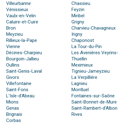
Villeurbanne
Chassieu
Vénissieux
Feyzin
Vaulx-en-Velin
Miribel
Caluire-et-Cuire
Grigny
Bron
Charvieu-Chavagneux
Meyzieu
Irigny
Rillieux-la-Pape
Chaponost
Vienne
La Tour-du-Pin
Décines-Charpieu
Les Avenières Veyrins-
Bourgoin-Jallieu
Thuellin
Oullins
Meximieux
Saint-Genis-Laval
Tignieu-Jameyzieu
Givors
La Verpillière
Villefontaine
Lagnieu
Saint-Fons
Montluel
L’Isle-d’Abeau
Fontaines-sur-Saône
Mions
Saint-Bonnet-de-Mure
Genas
Saint-Rambert-d’Albon
Brignais
Rives
Corbas