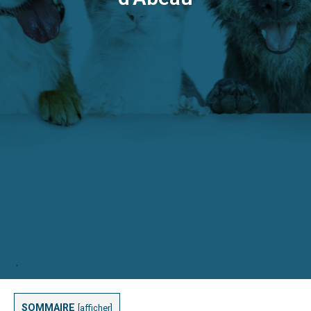
SOMMAIRE
[
afficher
]