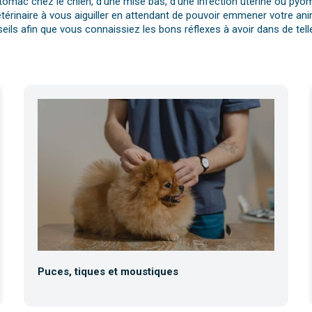
tomac chez le chien, d’une mise bas, d’une infection utérine ou pyomè
érinaire à vous aiguiller en attendant de pouvoir emmener votre anim
eils afin que vous connaissiez les bons réflexes à avoir dans de telle
Puces, tiques et moustiques