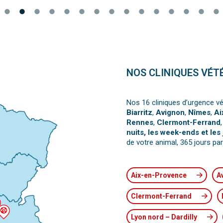
NOS CLINIQUES VÉT
Nos 16 cliniques d’urgence vé
Biarritz
,
Avignon
,
Nîmes
,
Ai
Rennes
,
Clermont-Ferrand
nuits, les week-ends et les 
de votre animal, 365 jours par
Aix-en-Provence
A
Clermont-Ferrand
Lyon nord – Dardilly