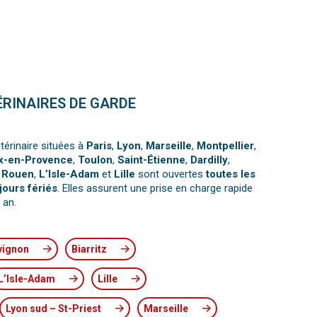
ÉRINAIRES DE GARDE
térinaire situées à
Paris
,
Lyon
,
Marseille
,
Montpellier
,
x-en-Provence
,
Toulon
,
Saint-Étienne
,
Dardilly
,
,
Rouen
,
L’Isle-Adam
et
Lille
sont ouvertes
toutes les
jours fériés
. Elles assurent une prise en charge rapide
 an.
vignon
Biarritz
L’Isle-Adam
Lille
Lyon sud – St-Priest
Marseille