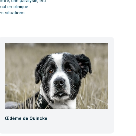
tre, une paralysie, etc.
al en clinique.
s situations.
Œdème de Quincke
Co