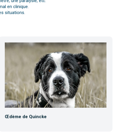
tre, une paralysie, etc.
al en clinique.
s situations.
Œdème de Quincke
Co