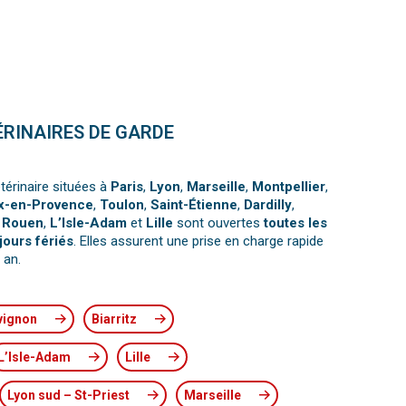
ÉRINAIRES DE GARDE
térinaire situées à
Paris
,
Lyon
,
Marseille
,
Montpellier
,
x-en-Provence
,
Toulon
,
Saint-Étienne
,
Dardilly
,
,
Rouen
,
L’Isle-Adam
et
Lille
sont ouvertes
toutes les
jours fériés
. Elles assurent une prise en charge rapide
 an.
vignon
Biarritz
L’Isle-Adam
Lille
Lyon sud – St-Priest
Marseille