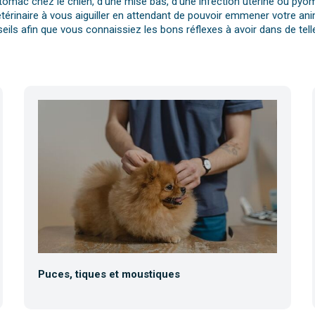
tomac chez le chien, d’une mise bas, d’une infection utérine ou pyomè
érinaire à vous aiguiller en attendant de pouvoir emmener votre anim
eils afin que vous connaissiez les bons réflexes à avoir dans de telle
Puces, tiques et moustiques