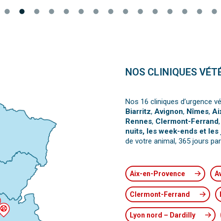
NOS CLINIQUES VÉT
Nos 16 cliniques d’urgence vé
Biarritz
,
Avignon
,
Nîmes
,
Ai
Rennes
,
Clermont-Ferrand
nuits, les week-ends et les 
de votre animal, 365 jours par
Aix-en-Provence
A
Clermont-Ferrand
Lyon nord – Dardilly