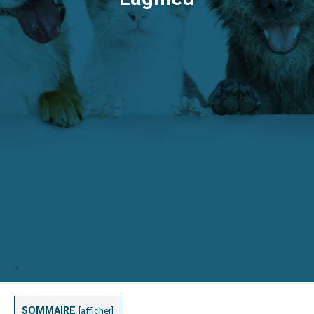
SOMMAIRE
[
afficher
]