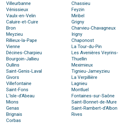
Villeurbanne
Chassieu
Vénissieux
Feyzin
Vaulx-en-Velin
Miribel
Caluire-et-Cuire
Grigny
Bron
Charvieu-Chavagneux
Meyzieu
Irigny
Rillieux-la-Pape
Chaponost
Vienne
La Tour-du-Pin
Décines-Charpieu
Les Avenières Veyrins-
Bourgoin-Jallieu
Thuellin
Oullins
Meximieux
Saint-Genis-Laval
Tignieu-Jameyzieu
Givors
La Verpillière
Villefontaine
Lagnieu
Saint-Fons
Montluel
L’Isle-d’Abeau
Fontaines-sur-Saône
Mions
Saint-Bonnet-de-Mure
Genas
Saint-Rambert-d’Albon
Brignais
Rives
Corbas