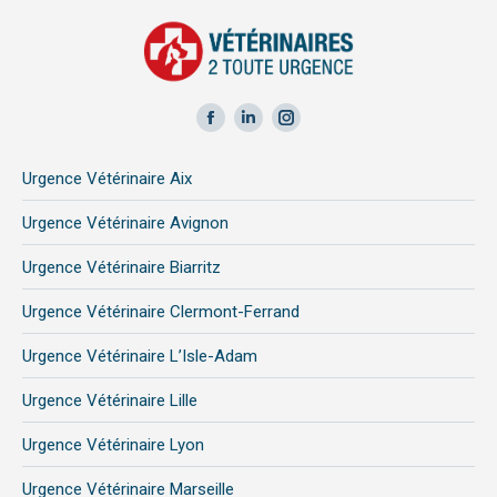
Facebook
LinkedIn
Instagram
page
page
page
Urgence Vétérinaire Aix
opens
opens
opens
in
in
in
Urgence Vétérinaire Avignon
new
new
new
Urgence Vétérinaire Biarritz
window
window
window
Urgence Vétérinaire Clermont-Ferrand
Urgence Vétérinaire L’Isle-Adam
Urgence Vétérinaire Lille
Urgence Vétérinaire Lyon
Urgence Vétérinaire Marseille