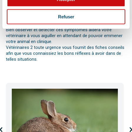
votre compagnon. Il peut s’agir en effet d’un épillet, d’une
réaction allergique avec œdème de Quincke, d’une intoxication
ou envenimation, d’un syndrome dilatation torsion de
Refuser
l’estomac chez le chien, d’une mise bas, d’une infection
utérine ou pyomètre, une paralysie, etc.
Bien observer et détecter ces symptômes aidera votre
vétérinaire à vous aiguiller en attendant de pouvoir emmener
votre animal en clinique.
Vétérinaires 2 toute urgence vous fournit des fiches conseils
afin que vous connaissiez les bons réflexes à avoir dans de
telles situations.