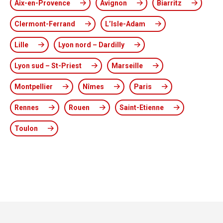
Aix-en-Provence
Avignon
Biarritz
Clermont-Ferrand
L’Isle-Adam
Lille
Lyon nord – Dardilly
Lyon sud – St-Priest
Marseille
Montpellier
Nîmes
Paris
Rennes
Rouen
Saint-Etienne
Toulon