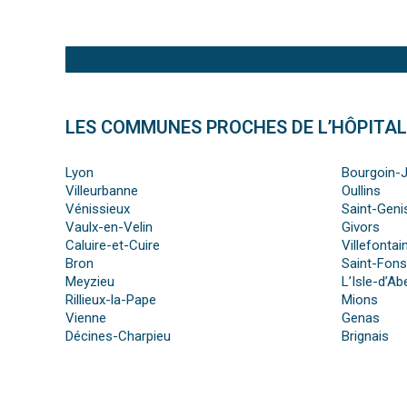
LES COMMUNES PROCHES DE L’HÔPITAL
Lyon
Bourgoin-J
Villeurbanne
Oullins
Vénissieux
Saint-Geni
Vaulx-en-Velin
Givors
Caluire-et-Cuire
Villefontai
Bron
Saint-Fons
Meyzieu
L’Isle-d’A
Rillieux-la-Pape
Mions
Vienne
Genas
Décines-Charpieu
Brignais