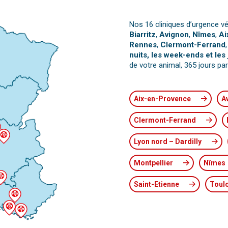
Nos 16 cliniques d’urgence vé
Biarritz
,
Avignon
,
Nîmes
,
Ai
Rennes
,
Clermont-Ferrand
nuits, les week-ends et les 
de votre animal, 365 jours par
Aix-en-Provence
A
Clermont-Ferrand
Lyon nord – Dardilly
Montpellier
Nîmes
Saint-Etienne
Toul