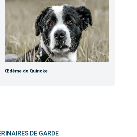
Œdème de Quincke
Co
ÉRINAIRES DE GARDE