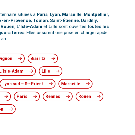
térinaire situées à
Paris
,
Lyon
,
Marseille
,
Montpellier
,
x-en-Provence
,
Toulon
,
Saint-Étienne
,
Dardilly
,
,
Rouen
,
L’Isle-Adam
et
Lille
sont ouvertes
toutes les
jours fériés
. Elles assurent une prise en charge rapide
 an.
vignon
Biarritz
L’Isle-Adam
Lille
Lyon sud – St-Priest
Marseille
Paris
Rennes
Rouen
on