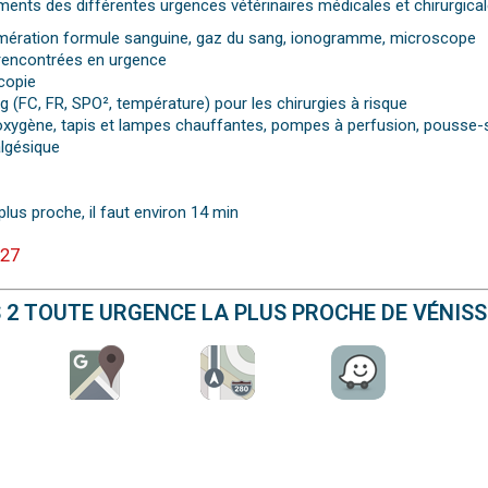
ments des différentes urgences vétérinaires médicales et chirurgical
numération formule sanguine, gaz du sang, ionogramme, microscope
 rencontrées en urgence
copie
 (FC, FR, SPO², température) pour les chirurgies à risque
à oxygène, tapis et lampes chauffantes, pompes à perfusion, pousse-
algésique
plus proche, il faut environ 14 min
 27
S 2 TOUTE URGENCE LA PLUS PROCHE DE VÉNISS