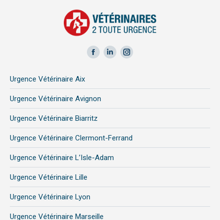
Facebook
LinkedIn
Instagram
page
page
page
Urgence Vétérinaire Aix
opens
opens
opens
in
in
in
Urgence Vétérinaire Avignon
new
new
new
Urgence Vétérinaire Biarritz
window
window
window
Urgence Vétérinaire Clermont-Ferrand
Urgence Vétérinaire L’Isle-Adam
Urgence Vétérinaire Lille
Urgence Vétérinaire Lyon
Urgence Vétérinaire Marseille