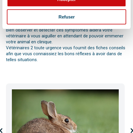
votre compagnon. Il peut s’agir en effet d’un épillet, d’une
réaction allergique avec œdème de Quincke, d’une intoxication
ou envenimation, d’un syndrome dilatation torsion de
Refuser
l’estomac chez le chien, d’une mise bas, d’une infection
utérine ou pyomètre, une paralysie, etc.
Bien observer et détecter ces symptômes aidera votre
vétérinaire à vous aiguiller en attendant de pouvoir emmener
votre animal en clinique.
Vétérinaires 2 toute urgence vous fournit des fiches conseils
afin que vous connaissiez les bons réflexes à avoir dans de
telles situations.