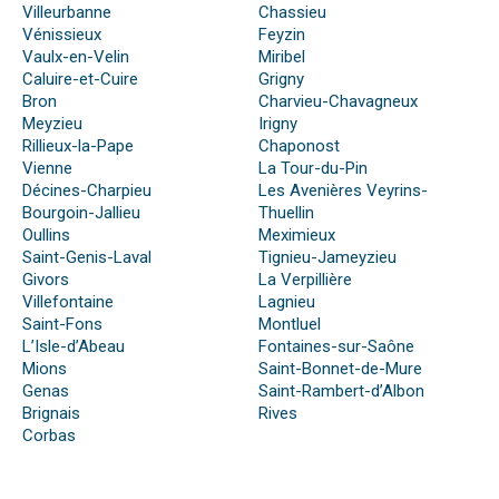
Villeurbanne
Chassieu
Vénissieux
Feyzin
Vaulx-en-Velin
Miribel
Caluire-et-Cuire
Grigny
Bron
Charvieu-Chavagneux
Meyzieu
Irigny
Rillieux-la-Pape
Chaponost
Vienne
La Tour-du-Pin
Décines-Charpieu
Les Avenières Veyrins-
Bourgoin-Jallieu
Thuellin
Oullins
Meximieux
Saint-Genis-Laval
Tignieu-Jameyzieu
Givors
La Verpillière
Villefontaine
Lagnieu
Saint-Fons
Montluel
L’Isle-d’Abeau
Fontaines-sur-Saône
Mions
Saint-Bonnet-de-Mure
Genas
Saint-Rambert-d’Albon
Brignais
Rives
Corbas