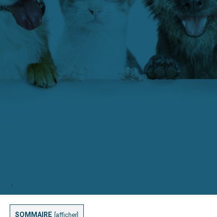
SOMMAIRE
[
afficher
]