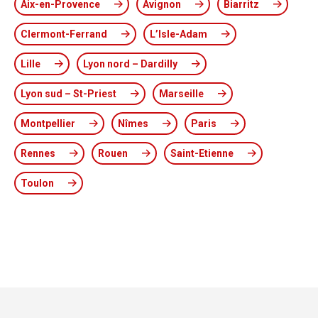
Aix-en-Provence
Avignon
Biarritz
Clermont-Ferrand
L’Isle-Adam
Lille
Lyon nord – Dardilly
Lyon sud – St-Priest
Marseille
Montpellier
Nîmes
Paris
Rennes
Rouen
Saint-Etienne
Toulon