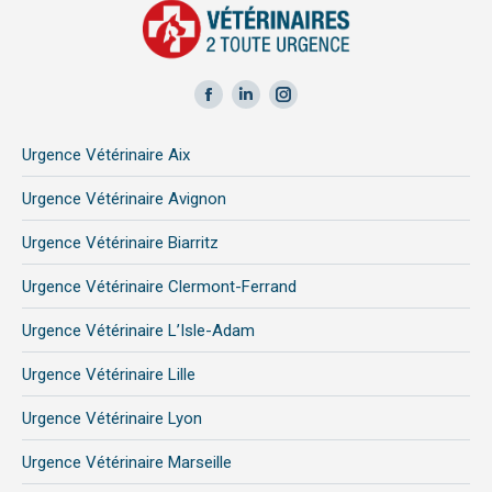
Facebook
LinkedIn
Instagram
page
page
page
Urgence Vétérinaire Aix
opens
opens
opens
in
in
in
Urgence Vétérinaire Avignon
new
new
new
Urgence Vétérinaire Biarritz
window
window
window
Urgence Vétérinaire Clermont-Ferrand
Urgence Vétérinaire L’Isle-Adam
Urgence Vétérinaire Lille
Urgence Vétérinaire Lyon
Urgence Vétérinaire Marseille