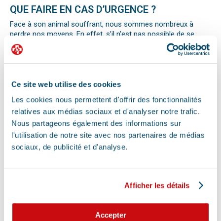
QUE FAIRE EN CAS D’URGENCE ?
Face à son animal souffrant, nous sommes nombreux à
perdre nos moyens. En effet, s’il n’est pas possible de se
préparer totalement à ce type d’événement, certains gestes
peuvent être salvateurs.
Ainsi, le premier réflexe à avoir dans une telle situation est de
contacter le vétérinaire de garde ou la clinique d’urgence
vétérinaire la plus proche de votre domicile. Il est important
Ce site web utilise des cookies
également de ne pas paniquer et de vous assurer de la
Les cookies nous permettent d'offrir des fonctionnalités
sécurité de votre animal pour ne pas empirer la situation.
relatives aux médias sociaux et d'analyser notre trafic.
Pour pouvoir détecter un mal-être chez son animal et décrire
la situation à un professionnel, il faut faire attention aux
Nous partageons également des informations sur
signaux. Tout comportement anormal ou abattement doit
l'utilisation de notre site avec nos partenaires de médias
vous alerter.
sociaux, de publicité et d'analyse.
Les difficultés respiratoires, pertes de conscience, les
vomissements, constipations ou diarrhées, une blessure, une
perte d’appétit soudaine sont autant de signes visibles que
votre chat, chien ou autre nouvel animal de compagnie ne va
Afficher les détails
pas bien.
Différentes causes peuvent être à l’origine d’une urgence pour
votre compagnon. Il peut s’agir en effet d’un épillet, d’une
Accepter