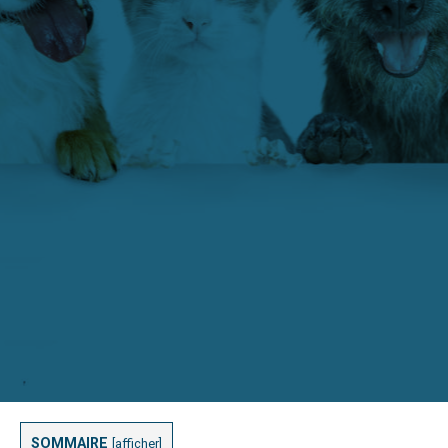
SOMMAIRE
[
afficher
]