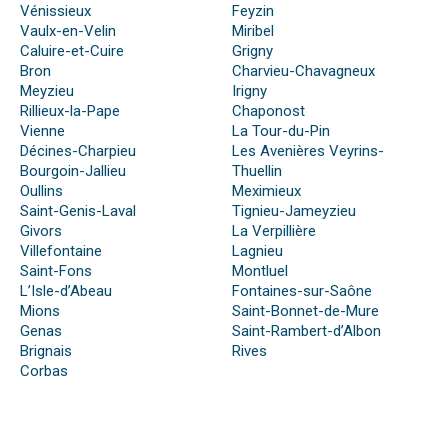
Vénissieux
Feyzin
Vaulx-en-Velin
Miribel
Caluire-et-Cuire
Grigny
Bron
Charvieu-Chavagneux
Meyzieu
Irigny
Rillieux-la-Pape
Chaponost
Vienne
La Tour-du-Pin
Décines-Charpieu
Les Avenières Veyrins-
Bourgoin-Jallieu
Thuellin
Oullins
Meximieux
Saint-Genis-Laval
Tignieu-Jameyzieu
Givors
La Verpillière
Villefontaine
Lagnieu
Saint-Fons
Montluel
L’Isle-d’Abeau
Fontaines-sur-Saône
Mions
Saint-Bonnet-de-Mure
Genas
Saint-Rambert-d’Albon
Brignais
Rives
Corbas