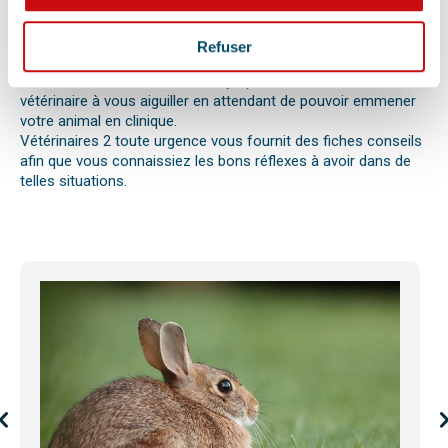
réaction allergique avec œdème de Quincke, d’une intoxication
ou envenimation, d’un syndrome dilatation torsion de
l’estomac chez le chien, d’une mise bas, d’une infection
Refuser
utérine ou pyomètre, une paralysie, etc.
Bien observer et détecter ces symptômes aidera votre
vétérinaire à vous aiguiller en attendant de pouvoir emmener
votre animal en clinique.
Vétérinaires 2 toute urgence vous fournit des fiches conseils
afin que vous connaissiez les bons réflexes à avoir dans de
telles situations.