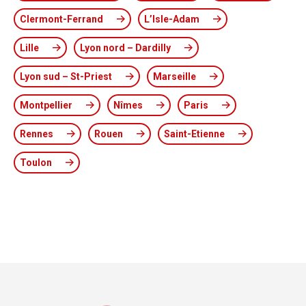
Clermont-Ferrand
L’Isle-Adam
Lille
Lyon nord – Dardilly
Lyon sud – St-Priest
Marseille
Montpellier
Nîmes
Paris
Rennes
Rouen
Saint-Etienne
Toulon