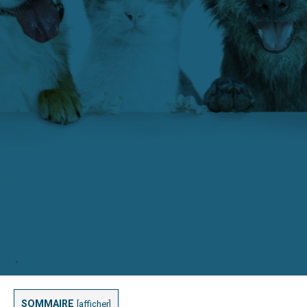
SOMMAIRE
[
afficher
]