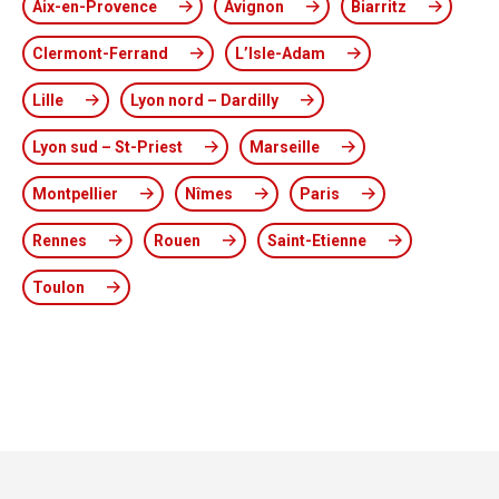
Aix-en-Provence
Avignon
Biarritz
Clermont-Ferrand
L’Isle-Adam
Lille
Lyon nord – Dardilly
Lyon sud – St-Priest
Marseille
Montpellier
Nîmes
Paris
Rennes
Rouen
Saint-Etienne
Toulon