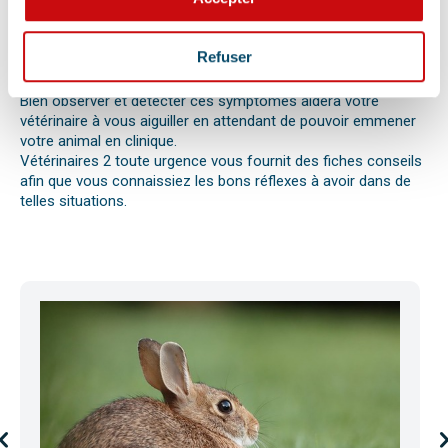
votre compagnon. Il peut s’agir en effet d’un épillet, d’une
réaction allergique avec œdème de Quincke, d’une intoxication
ou envenimation, d’un syndrome dilatation torsion de
Refuser
l’estomac chez le chien, d’une mise bas, d’une infection
utérine ou pyomètre, une paralysie, etc.
Bien observer et détecter ces symptômes aidera votre
vétérinaire à vous aiguiller en attendant de pouvoir emmener
votre animal en clinique.
Vétérinaires 2 toute urgence vous fournit des fiches conseils
afin que vous connaissiez les bons réflexes à avoir dans de
telles situations.