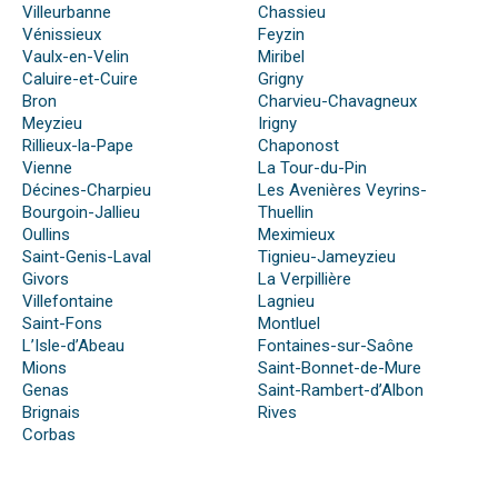
Villeurbanne
Chassieu
Vénissieux
Feyzin
Vaulx-en-Velin
Miribel
Caluire-et-Cuire
Grigny
Bron
Charvieu-Chavagneux
Meyzieu
Irigny
Rillieux-la-Pape
Chaponost
Vienne
La Tour-du-Pin
Décines-Charpieu
Les Avenières Veyrins-
Bourgoin-Jallieu
Thuellin
Oullins
Meximieux
Saint-Genis-Laval
Tignieu-Jameyzieu
Givors
La Verpillière
Villefontaine
Lagnieu
Saint-Fons
Montluel
L’Isle-d’Abeau
Fontaines-sur-Saône
Mions
Saint-Bonnet-de-Mure
Genas
Saint-Rambert-d’Albon
Brignais
Rives
Corbas