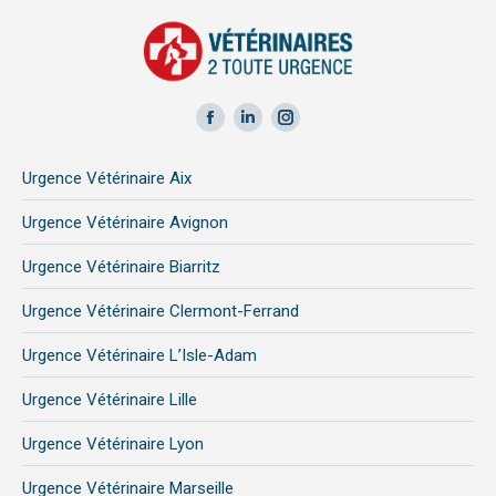
Facebook
LinkedIn
Instagram
page
page
page
Urgence Vétérinaire Aix
opens
opens
opens
in
in
in
Urgence Vétérinaire Avignon
new
new
new
Urgence Vétérinaire Biarritz
window
window
window
Urgence Vétérinaire Clermont-Ferrand
Urgence Vétérinaire L’Isle-Adam
Urgence Vétérinaire Lille
Urgence Vétérinaire Lyon
Urgence Vétérinaire Marseille